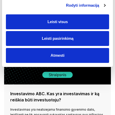
Rodyti informaciją
Galbūt Jus sudomins šie
straipsniai
Leisti visus
Leisti pasirinkimą
Atmesti
Investavimo ABC. Kas yra investavimas ir ką
reiškia būti investuotoju?
Investavimas yra neatsiejama finansinio gyvenimo dalis,
leidžianti ne tik apsaugoti sukauptas santaupas nuo infliacijos,