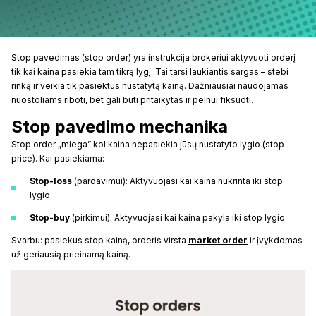
Stop pavedimas (stop order) yra instrukcija brokeriui aktyvuoti orderį
tik kai kaina pasiekia tam tikrą lygį. Tai tarsi laukiantis sargas – stebi
rinką ir veikia tik pasiektus nustatytą kainą. Dažniausiai naudojamas
nuostoliams riboti, bet gali būti pritaikytas ir pelnui fiksuoti.
Stop pavedimo mechanika
Stop order „miega” kol kaina nepasiekia jūsų nustatyto lygio (stop
price). Kai pasiekiama:
Stop-loss
(pardavimui): Aktyvuojasi kai kaina nukrinta iki stop
lygio
Stop-buy
(pirkimui): Aktyvuojasi kai kaina pakyla iki stop lygio
Svarbu: pasiekus stop kainą, orderis virsta
market order
ir įvykdomas
už geriausią prieinamą kainą.