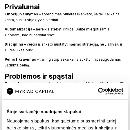
Privalumai
Emocijų valdymas
– sprendimas priimtas iš anksto, šaltai. Kai kaina
krinta, sunku objektyviai vertinti.
Automatizacija
– nereikia stebėti rinkos. Galite miegoti ramiai
žinodami, kad nuostoliai riboti.
Disciplina
– verčia iš anksto nustatyti išėjimo strategiją, ne „laikysiu ir
žiūrėsiu kas bus”.
Pelno fiksavimas
– trailing stop seka kainą aukštyn, apsaugodamas
uždirbta pelną.
Problemos ir spąstai
Gap risk
– akcija gali „peršokti” jūsų stop kainą. Uždaro 91, atsidaro 85
po blogų naujienų. Stop-loss 90 suveiks ties 85.
Whipsaw
– kaina trumpam paliečia stop, išmeta jus, tada grįžta
aukštyn. Liekate be pozicijos ir su nuostoliu.
Šioje svetainėje naudojami slapukai
Likvidumo problema
– nelikvidžiose akcijose stop gali suveikti su
dideliu slippage. Stop-loss 10 gali virsti pardavimu už 9.50.
Naudojame slapukus, kad galėtume suasmeninti turinį
bei skelbimus, teikti visuomeninės medijos funkcijas ir