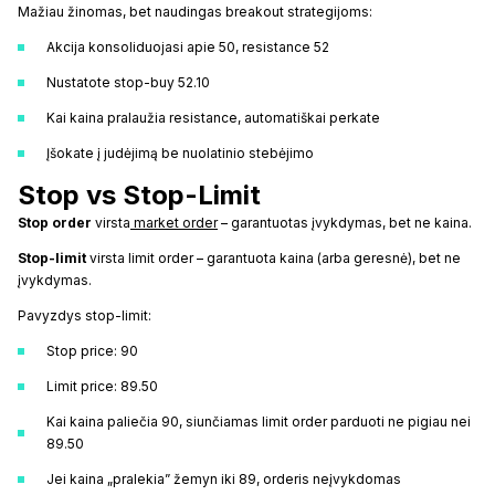
Mažiau žinomas, bet naudingas breakout strategijoms:
Akcija konsoliduojasi apie 50, resistance 52
Nustatote stop-buy 52.10
Kai kaina pralaužia resistance, automatiškai perkate
Įšokate į judėjimą be nuolatinio stebėjimo
Stop vs Stop-Limit
Stop order
virsta
market order
– garantuotas įvykdymas, bet ne kaina.
Stop-limit
virsta limit order – garantuota kaina (arba geresnė), bet ne
įvykdymas.
Pavyzdys stop-limit:
Stop price: 90
Limit price: 89.50
Kai kaina paliečia 90, siunčiamas limit order parduoti ne pigiau nei
89.50
Jei kaina „pralekia” žemyn iki 89, orderis neįvykdomas