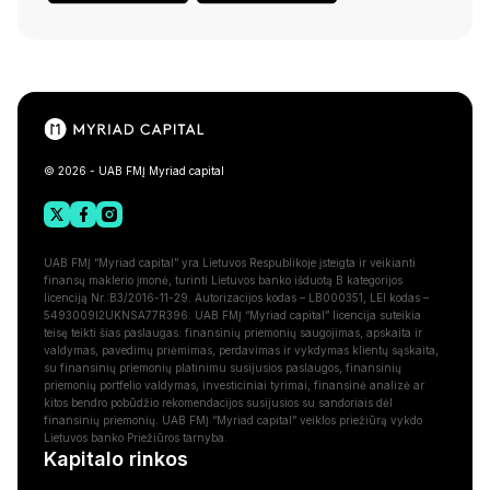
© 2026 - UAB FMĮ Myriad capital
UAB FMĮ “Myriad capital” yra Lietuvos Respublikoje įsteigta ir veikianti
finansų maklerio įmonė, turinti Lietuvos banko išduotą B kategorijos
licenciją Nr.:B3/2016-11-29. Autorizacijos kodas – LB000351, LEI kodas –
5493009I2UKNSA77R396. UAB FMĮ “Myriad capital” licencija suteikia
teisę teikti šias paslaugas: finansinių priemonių saugojimas, apskaita ir
valdymas, pavedimų priėmimas, perdavimas ir vykdymas klientų sąskaita,
su finansinių priemonių platinimu susijusios paslaugos, finansinių
priemonių portfelio valdymas, investiciniai tyrimai, finansinė analizė ar
kitos bendro pobūdžio rekomendacijos susijusios su sandoriais dėl
finansinių priemonių. UAB FMĮ “Myriad capital” veiklos priežiūrą vykdo
Lietuvos banko Priežiūros tarnyba.
Kapitalo rinkos