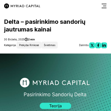
Delta – pasirinkimo sandorių
jautrumas kainai
30 Birželio, 2025
2 min
Kategorija:
Prekyba Rinkose
Švietimas
Dalintis: