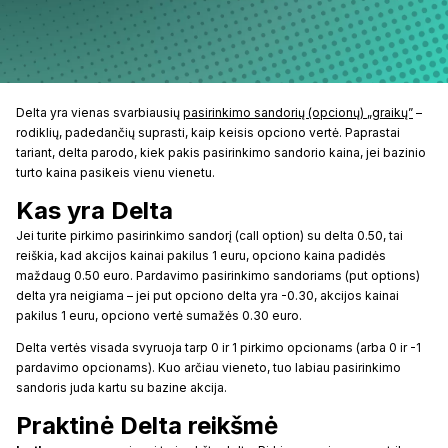
Delta yra vienas svarbiausių
pasirinkimo sandorių (opcionų) „graikų”
–
rodiklių, padedančių suprasti, kaip keisis opciono vertė. Paprastai
tariant, delta parodo, kiek pakis pasirinkimo sandorio kaina, jei bazinio
turto kaina pasikeis vienu vienetu.
Kas yra Delta
Jei turite pirkimo pasirinkimo sandorį (call option) su delta 0.50, tai
reiškia, kad akcijos kainai pakilus 1 euru, opciono kaina padidės
maždaug 0.50 euro. Pardavimo pasirinkimo sandoriams (put options)
delta yra neigiama – jei put opciono delta yra -0.30, akcijos kainai
pakilus 1 euru, opciono vertė sumažės 0.30 euro.
Delta vertės visada svyruoja tarp 0 ir 1 pirkimo opcionams (arba 0 ir -1
pardavimo opcionams). Kuo arčiau vieneto, tuo labiau pasirinkimo
sandoris juda kartu su bazine akcija.
Praktinė Delta reikšmė