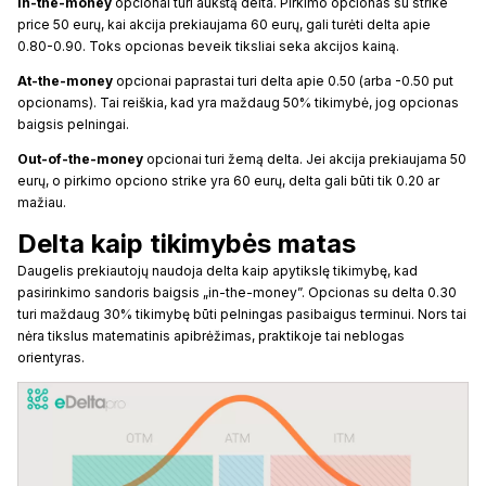
In-the-money
opcionai turi aukštą delta. Pirkimo opcionas su strike
price 50 eurų, kai akcija prekiaujama 60 eurų, gali turėti delta apie
0.80-0.90. Toks opcionas beveik tiksliai seka akcijos kainą.
At-the-money
opcionai paprastai turi delta apie 0.50 (arba -0.50 put
opcionams). Tai reiškia, kad yra maždaug 50% tikimybė, jog opcionas
baigsis pelningai.
Out-of-the-money
opcionai turi žemą delta. Jei akcija prekiaujama 50
eurų, o pirkimo opciono strike yra 60 eurų, delta gali būti tik 0.20 ar
mažiau.
Delta kaip tikimybės matas
Daugelis prekiautojų naudoja delta kaip apytikslę tikimybę, kad
pasirinkimo sandoris baigsis „in-the-money”. Opcionas su delta 0.30
turi maždaug 30% tikimybę būti pelningas pasibaigus terminui. Nors tai
nėra tikslus matematinis apibrėžimas, praktikoje tai neblogas
orientyras.