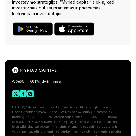
investavimo strategijos. “Myriad capital” siekia, kad
investavimas būtų suprantamas ir prieinamas
kiekvienam investuotojui.
© 2026 - UAB FMĮ Myriad capital
UAB FMĮ “Myriad capital” yra Lietuvos Respublikoje įsteigta ir veikianti
finansų maklerio įmonė, turinti Lietuvos banko išduotą B kategorijos
licenciją Nr.:B3/2016-11-29. Autorizacijos kodas – LB000351, LEI kodas –
5493009I2UKNSA77R396. UAB FMĮ “Myriad capital” licencija suteikia
teisę teikti šias paslaugas: finansinių priemonių saugojimas, apskaita ir
valdymas, pavedimų priėmimas, perdavimas ir vykdymas klientų sąskaita,