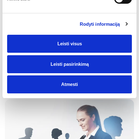
Investavimo ABC. Kas yra investavimas ir ką
reiškia būti investuotoju?
Rodyti informaciją
Investavimas yra neatsiejama finansinio gyvenimo dalis,
leidžianti ne tik apsaugoti sukauptas santaupas nuo infliacijos,
bet…
Leisti visus
Investiciniai instrumentai
Švietimas
21 Liepos, 2026
7 min
Leisti pasirinkimą
Atmesti