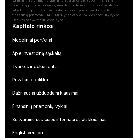
su finansinių priemonių platinimu susijusios paslaugos, finansinių
priemonių portfelio valdymas, investiciniai tyrimai, finansinė analizė ar
kitos bendro pobūdžio rekomendacijos susijusios su sandoriais dėl
finansinių priemonių. UAB FMĮ “Myriad capital” veiklos priežiūrą vykdo
Lietuvos banko Priežiūros tarnyba.
Kapitalo rinkos
Modeliniai portfeliai
Apie investicinę sąskaitą
Tvarkos ir dokumentai
Privatumo politika
Dažniausiai užduodami klausimai
Finansinių priemonių įvykiai
Su tvarumu susijusios informacijos atskleidimas
English version