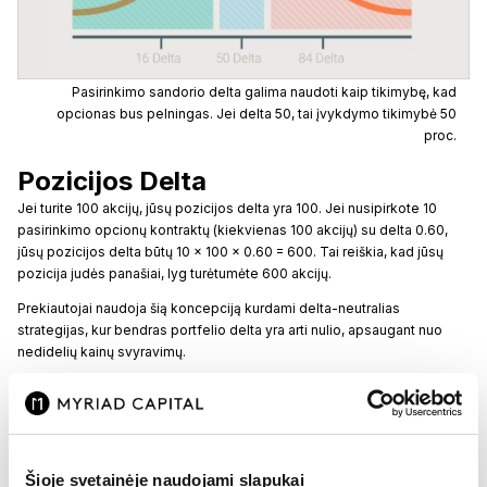
Pasirinkimo sandorio delta galima naudoti kaip tikimybę, kad
opcionas bus pelningas. Jei delta 50, tai įvykdymo tikimybė 50
proc.
Pozicijos Delta
Jei turite 100 akcijų, jūsų pozicijos delta yra 100. Jei nusipirkote 10
pasirinkimo opcionų kontraktų (kiekvienas 100 akcijų) su delta 0.60,
jūsų pozicijos delta būtų 10 × 100 × 0.60 = 600. Tai reiškia, kad jūsų
pozicija judės panašiai, lyg turėtumėte 600 akcijų.
Prekiautojai naudoja šią koncepciją kurdami delta-neutralias
strategijas, kur bendras portfelio delta yra arti nulio, apsaugant nuo
nedidelių kainų svyravimų.
Šioje svetainėje naudojami slapukai