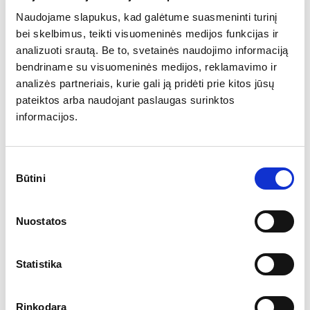
Naujienlaiškis
Naudojame slapukus, kad galėtume suasmeninti turinį
bei skelbimus, teikti visuomeninės medijos funkcijas ir
Prenumeruokite Myriad Capital naujienlaiškį
analizuoti srautą. Be to, svetainės naudojimo informaciją
bendriname su visuomeninės medijos, reklamavimo ir
analizės partneriais, kurie gali ją pridėti prie kitos jūsų
pateiktos arba naudojant paslaugas surinktos
Galbūt Jus sudomins šie
informacijos.
straipsniai
Sutikimo
Būtini
pasirinkimas
Nuostatos
Statistika
Rinkodara