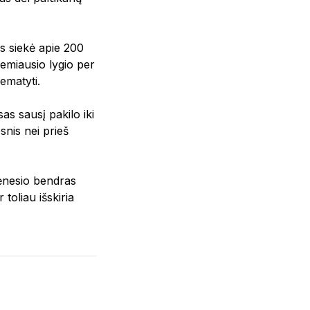
us siekė apie 200
žemiausio lygio per
ematyti.
as sausį pakilo iki
snis nei prieš
mėnesio bendras
toliau išskiria