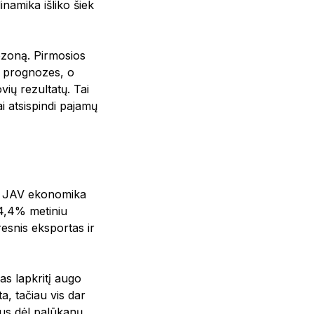
inamika išliko šiek
sezoną. Pirmosios
o prognozes, o
vių rezultatų. Tai
ai atsispindi pajamų
kad JAV ekonomika
 4,4% metiniu
resnis eksportas ir
as lapkritį augo
a, tačiau vis dar
rgus dėl palūkanų