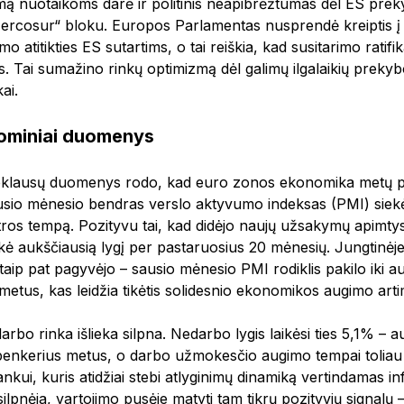
ą nuotaikoms darė ir politinis neapibrėžtumas dėl ES prek
ercosur“ bloku. Europos Parlamentas nusprendė kreiptis 
mo atitikties ES sutartims, o tai reiškia, kad susitarimo ratifi
as. Tai sumažino rinkų optimizmą dėl galimų ilgalaikių prek
ai.
ominiai duomenys
pklausų duomenys rodo, kad euro zonos ekonomika metų pra
usio mėnesio bendras verslo aktyvumo indeksas (PMI) siekė
ros tempą. Pozityvu tai, kad didėjo naujų užsakymų apimtys
ekė aukščiausią lygį per pastaruosius 20 mėnesių. Jungtinėje
aip pat pagyvėjo – sausio mėnesio PMI rodiklis pakilo iki au
metus, kas leidžia tikėtis solidesnio ekonomikos augimo artim
rbo rinka išlieka silpna. Nedarbo lygis laikėsi ties 5,1% – a
penkerius metus, o darbo užmokesčio augimo tempai toliau l
nkui, kuris atidžiai stebi atlyginimų dinamiką vertindamas infl
ilpnėja, vartojimo pusėje matyti tam tikrų pozityvių signal