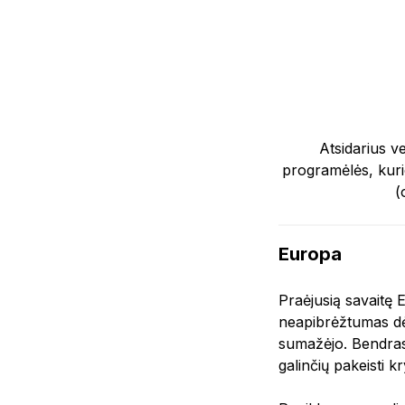
Atsidarius ve
programėlės, kurio
(
Europa
Praėjusią savaitę 
neapibrėžtumas dėl
sumažėjo. Bendras 
galinčių pakeisti k