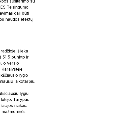
ybos susitarimo su
į ES Teisingumo
kavimas gali būti
ybos naudos efektų
džioje išlieka
 51,5 punkto ir
, o verslo
 Karalystėje
kščiausio lygio
iausiu laikotarpiu.
ukščiausiu lygiu
ėtėjo. Tai ypač
iacijos rizikas.
ų – mažmeninės