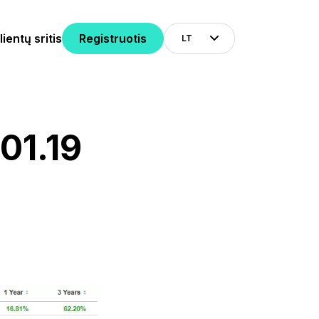
lientų sritis
Registruotis
LT
01.19