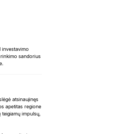
al investavimo
sirinkimo sandorius
e.
lėgė atsinaujinęs
os apetitas regione
ų teigiamų impulsų,