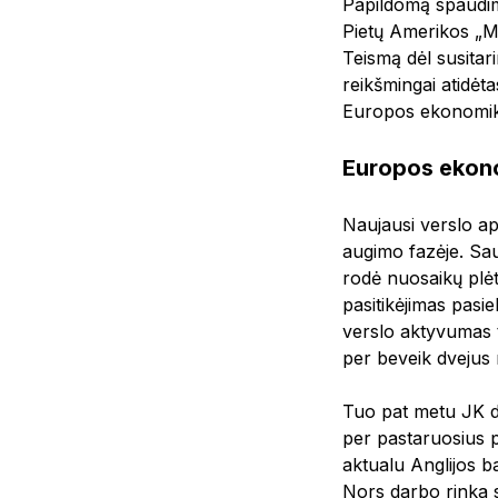
Papildomą spaudim
Pietų Amerikos „M
Teismą dėl susitari
reikšmingai atidėt
Europos ekonomik
Europos ekon
Naujausi verslo a
augimo fazėje. Sa
rodė nuosaikų plėt
pasitikėjimas pasi
verslo aktyvumas t
per beveik dvejus 
Tuo pat metu JK da
per pastaruosius 
aktualu Anglijos ba
Nors darbo rinka s