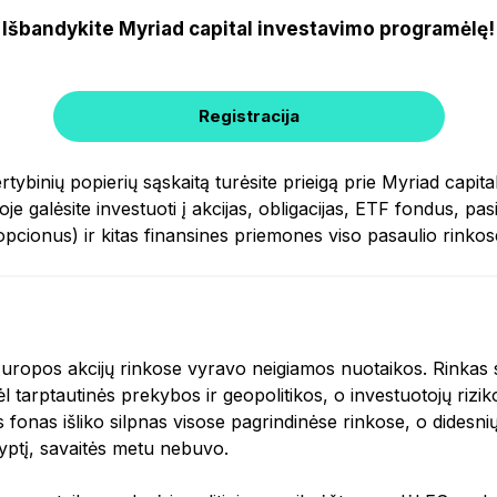
Išbandykite Myriad capital investavimo programėlę!
Registracija
rtybinių popierių sąskaitą turėsite prieigą prie Myriad capit
je galėsite investuoti į akcijas, obligacijas, ETF fondus, pa
opcionus) ir kitas finansines priemones viso pasaulio rinkos
Europos akcijų rinkose vyravo neigiamos nuotaikos. Rinkas s
 tarptautinės prekybos ir geopolitikos, o investuotojų rizik
fonas išliko silpnas visose pagrindinėse rinkose, o didesni
ryptį, savaitės metu nebuvo.