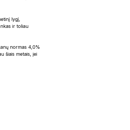
tinį lygį,
nkas ir toliau
lūkanų normas 4,0%
 šiais metais, jei