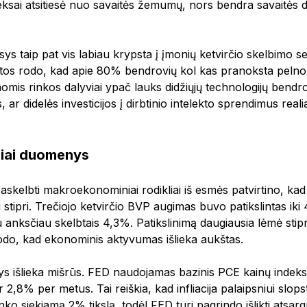
deksai atsitiesė nuo savaitės žemumų, nors bendra savaitės d
ys taip pat vis labiau krypsta į įmonių ketvirčio skelbimo 
itos rodo, kad apie 80% bendrovių kol kas pranoksta peln
nomis rinkos dalyviai ypač lauks didžiųjų technologijų bendro
 ar didelės investicijos į dirbtinio intelekto sprendimus reali
iai duomenys
paskelbti makroekonominiai rodikliai iš esmės patvirtino, 
 stipri. Trečiojo ketvirčio BVP augimas buvo patikslintas iki
u anksčiau skelbtais 4,3%. Patikslinimą daugiausia lėmė stip
i rodo, kad ekonominis aktyvumas išlieka aukštas.
ys išlieka mišrūs. FED naudojamas bazinis PCE kainų indeks
2,8% per metus. Tai reiškia, kad infliacija palaipsniui slopst
anko siekiamą 2% tikslą, todėl FED turi pagrindo išlikti atsa