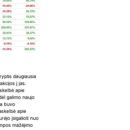
ryptis daugiausia
kcijos į jas.
skelbė apie
dėl galimo naujo
ja buvo
paskelbė apie
rėjo įsigalioti nuo
tampos mažėjimo