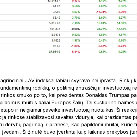
agrindiniai JAV indeksai labiau svyravo nei įprastai. Rinkų k
damentinių rodiklių, o politinių antraščių ir investuotojų rea
e rinkos smuko po to, kai prezidentas Donaldas Trumpas pa
apildomus muitus daliai Europos šalių. Tai sustiprino baimes 
tapo ir neigiamai paveikė investuotojų nuotaikas. Ši reakci
ija rinkose stabilizavosi savaitės viduryje, kai prezidentas 
ų derybų pagrindą ir pranešė, kad papildomi muitai, kurie tu
s įvedami. Ši žinutė buvo įvertinta kaip laikinas prekybos į