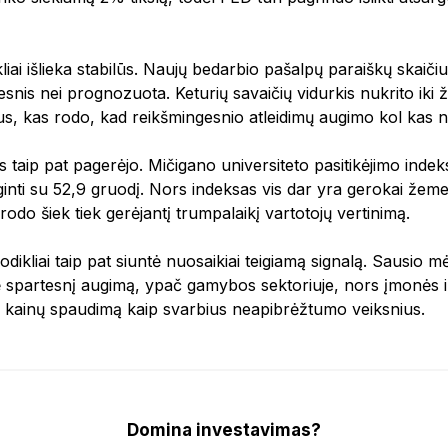
liai išlieka stabilūs. Naujų bedarbio pašalpų paraiškų skaiči
esnis nei prognozuota. Keturių savaičių vidurkis nukrito iki 
s, kas rodo, kad reikšmingesnio atleidimų augimo kol kas n
 taip pat pagerėjo. Mičigano universiteto pasitikėjimo indeks
inti su 52,9 gruodį. Nors indeksas vis dar yra gerokai žeme
do šiek tiek gerėjantį trumpalaikį vartotojų vertinimą.
dikliai taip pat siuntė nuosaikiai teigiamą signalą. Sausio 
spartesnį augimą, ypač gamybos sektoriuje, nors įmonės ir 
ei kainų spaudimą kaip svarbius neapibrėžtumo veiksnius.
Domina investavimas?