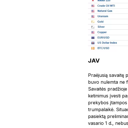
JAV
Praėjusią savaitę p
buvo nulemta ne fun
Savaitės pradžioj
ketinimus įvesti p
prekybos įtampos e
trumpalaikė. Situac
pasiektą preliminar
vasario 1 d., nebu