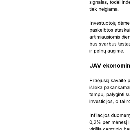
signalas, todėl in
tiek neigiama.
Investuotojų dėmes
paskelbtos ataska
artimiausiomis die
bus svarbus testas,
ir pelnų augime.
JAV ekonomin
Praėjusią savaitę 
išlieka pakankamai
tempu, palyginti s
investicijos, o ta
Infliacijos duomen
0,2% per mėnesį ir 
viršija centrinio b