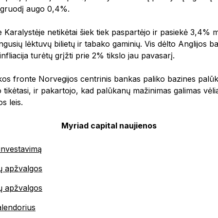
 gruodį augo 0,4%.
je Karalystėje netikėtai šiek tiek paspartėjo ir pasiekė 3,4% me
gusių lėktuvų bilietų ir tabako gaminių. Vis dėlto Anglijos ba
fliacija turėtų grįžti prie 2% tikslo jau pavasarį.
ikos fronte Norvegijos centrinis bankas paliko bazines pa
o tikėtasi, ir pakartojo, kad palūkanų mažinimas galimas vėliau
s leis.
Myriad capital naujienos
 investavimą
ų apžvalgos
kų apžvalgos
alendorius