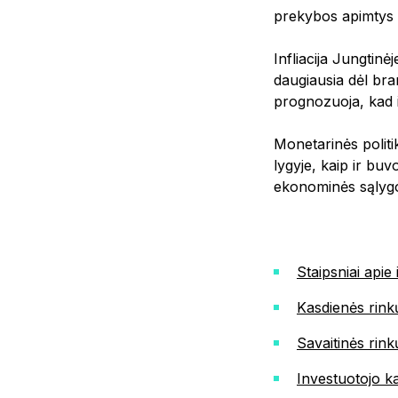
prekybos apimtys
Infliacija Jungtinė
daugiausia dėl bran
prognozuoja, kad in
Monetarinės polit
lygyje, kaip ir buv
ekonominės sąlygo
Staipsniai apie
Kasdienės rink
Savaitinės rin
Investuotojo k