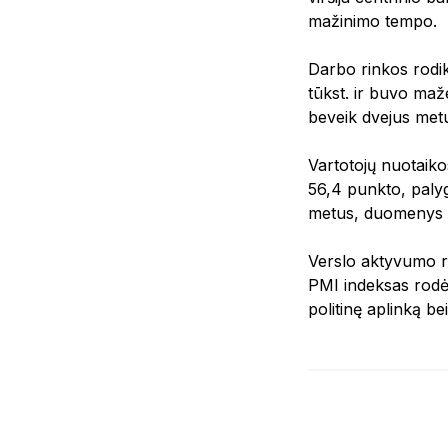
mažinimo tempo.
Darbo rinkos rodik
tūkst. ir buvo maž
beveik dvejus metu
Vartotojų nuotaikos
56,4 punkto, palyg
metus, duomenys ro
Verslo aktyvumo ro
PMI indeksas rodė 
politinę aplinką b