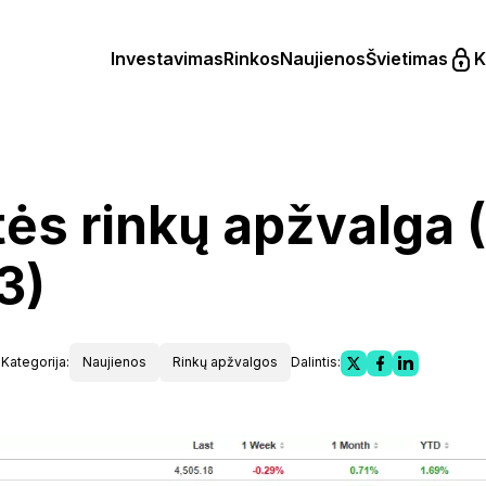
Investavimas
Rinkos
Naujienos
Švietimas
K
tės rinkų apžvalga (
3)
n
Kategorija:
Naujienos
Rinkų apžvalgos
Dalintis: