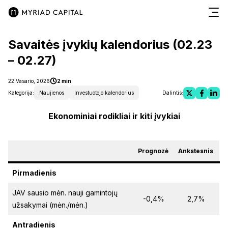
Savaitės įvykių kalendorius (02.23
– 02.27)
22 Vasario, 2026
2 min
Kategorija:
Naujienos
Investuotojo kalendorius
Dalintis:
Ekonominiai rodikliai ir kiti įvykiai
Prognozė
Ankstesnis
Pirmadienis
JAV sausio mėn. nauji gamintojų
-0,4%
2,7%
užsakymai (mėn./mėn.)
Antradienis