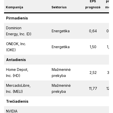
EPS
prie
Kompanija
Sektorius
prognozė
met
Pirmadienis
Dominion
Energetika
0,64
0,5
Energy, Inc. (D)
ONEOK, Inc.
Energetika
1,50
1,5
(OKE)
Antadienis
Home Depot,
Mažmeninė
2,52
3,1
Inc. (HD)
prekyba
MercadoLibre,
Mažmeninė
11,77
12,6
Inc. (MELI)
prekyba
Trečiadienis
NVIDIA