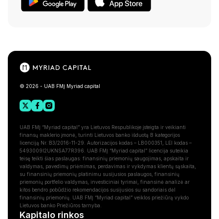
© 2026 - UAB FMĮ Myriad capital
UAB FMĮ “Myriad capital” yra Lietuvos Respublikoje įsteigta ir veikianti
finansų maklerio įmonė, turinti Lietuvos banko išduotą B kategorijos
licenciją Nr.:B3/2016-11-29. Autorizacijos kodas – LB000351, LEI kodas –
5493009I2UKNSA77R396. UAB FMĮ “Myriad capital” licencija suteikia
teisę teikti šias paslaugas: finansinių priemonių saugojimas, apskaita ir
valdymas, pavedimų priėmimas, perdavimas ir vykdymas klientų sąskaita,
su finansinių priemonių platinimu susijusios paslaugos, finansinių
priemonių portfelio valdymas, investiciniai tyrimai, finansinė analizė ar
kitos bendro pobūdžio rekomendacijos susijusios su sandoriais dėl
finansinių priemonių. UAB FMĮ “Myriad capital” veiklos priežiūrą vykdo
Lietuvos banko Priežiūros tarnyba.
Kapitalo rinkos