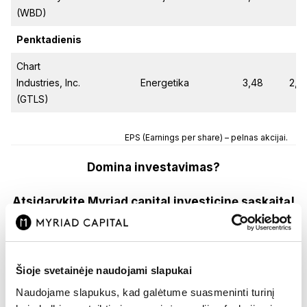
(WBD)
Penktadienis
Chart
Industries, Inc.
Energetika
3,48
2,6
(GTLS)
EPS (Earnings per share) – pelnas akcijai.
Domina investavimas?
Atsidarykite Myriad capital investicinę sąskaitą!
Registracija
Šioje svetainėje naudojami slapukai
Atsidarius vertybinių popierių sąskaitą turėsite prieigą
Naudojame slapukus, kad galėtume suasmeninti turinį
prie Myriad capital investavimo platformos, kurioje