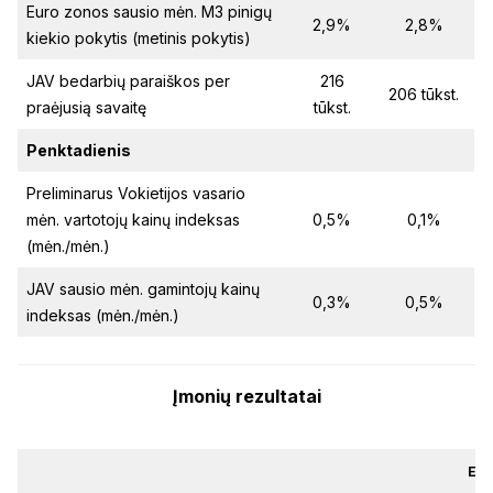
Euro zonos sausio mėn. M3 pinigų
2,9%
2,8%
kiekio pokytis (metinis pokytis)
JAV bedarbių paraiškos per
216
206 tūkst.
praėjusią savaitę
tūkst.
Penktadienis
Preliminarus Vokietijos vasario
mėn. vartotojų kainų indeksas
0,5%
0,1%
(mėn./mėn.)
JAV sausio mėn. gamintojų kainų
0,3%
0,5%
indeksas (mėn./mėn.)
Įmonių rezultatai
EP