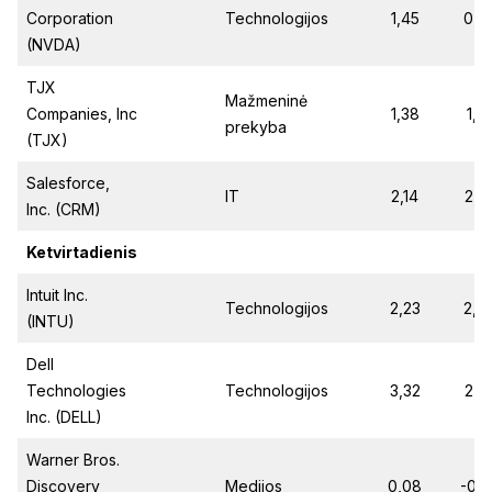
Corporation
Technologijos
1,45
0,8
(NVDA)
TJX
Mažmeninė
Companies, Inc
1,38
1,2
prekyba
(TJX)
Salesforce,
IT
2,14
2,2
Inc. (CRM)
Ketvirtadienis
Intuit Inc.
Technologijos
2,23
2,0
(INTU)
Dell
Technologies
Technologijos
3,32
2,4
Inc. (DELL)
Warner Bros.
Discovery
Medijos
0,08
-0,2