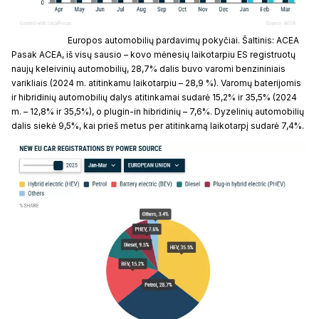
Europos automobilių pardavimų pokyčiai. Šaltinis: ACEA
Pasak ACEA, iš visų sausio – kovo mėnesių laikotarpiu ES registruotų
naujų keleivinių automobilių, 28,7% dalis buvo varomi benzininiais
varikliais (2024 m. atitinkamu laikotarpiu – 28,9 %). Varomų baterijomis
ir hibridinių automobilių dalys atitinkamai sudarė 15,2% ir 35,5% (2024
m. – 12,8% ir 35,5%), o plugin-in hibridinių – 7,6%. Dyzelinių automobilių
dalis siekė 9,5%, kai prieš metus per atitinkamą laikotarpį sudarė 7,4%.