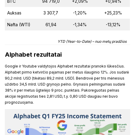
BTC
94 719,0
+2,09%
+0,94%
Auksas
3 307,7
-1,20%
+25,23%
Nafta (WTI)
61,94
-1,34%
-13,12%
YTD (Year-to-Date) – nuo metų pradžios
Alphabet rezultatai
Google ir Youtube valdytojos Alphabet rezultatai pranoko lūkesčius.
Alphabet pirmo ketvirčio pajamas per metus išauginio 12%. Jos sudarė
90,2 mlrd. USD (tikėtasi 89,2 mlrd. USD). Bendrovė per tris mėnesius
uždirbo 34,5 mlrd. USD grynojo pelno. Grynasis pelningumas sudarė
38% ir per metus ūgtelėjo 9 proc. punktais. Pakoreguotas pelnas
akcijai registruotas ties 2,81 USD, t.y. 0,80 USD daugiau nei buvo
prognozuojama.