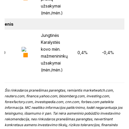
užsakymai
(mėn./mėn.)
dienis
Jungtinės
Karalystės
kovo mėn.
:00
0,4%
-0,4%
mažmenininkų
užsakymai
(mėn./mėn.)
Šis rinkodaros pranešimas parengtas, remiantis marketwatch.com,
reuters.com, finance.yahoo.com, bloomberg.com, investing.com,
forexfactory.com, investopedia.com, cnn.com, forbes.com pateikta
informacija. MC neatliko informacijos patikrinimo, todėl negarantuoja jos
teisingumo, išsamumo ir pan. Tai nėra asmeninio pobūdžio investavimo
rekomendacija, nes rinkodaros pranešimas parengtas, nevertinant
konkretaus asmens investavimo tikslų, rizikos tolerancijos, finansinės