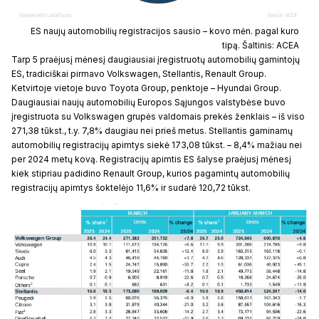
ES naujų automobilių registracijos sausio – kovo mėn. pagal kuro
tipą. Šaltinis: ACEA
Tarp 5 praėjusį mėnesį daugiausiai įregistruotų automobilių gamintojų
ES, tradiciškai pirmavo Volkswagen, Stellantis, Renault Group.
Ketvirtoje vietoje buvo Toyota Group, penktoje – Hyundai Group.
Daugiausiai naujų automobilių Europos Sąjungos valstybėse buvo
įregistruota su Volkswagen grupės valdomais prekės ženklais – iš viso
271,38 tūkst., t.y. 7,8% daugiau nei prieš metus. Stellantis gaminamų
automobilių registracijų apimtys siekė 173,08 tūkst. – 8,4% mažiau nei
per 2024 metų kovą. Registracijų apimtis ES šalyse praėjusį mėnesį
kiek stipriau padidino Renault Group, kurios pagamintų automobilių
registracijų apimtys šoktelėjo 11,6% ir sudarė 120,72 tūkst.