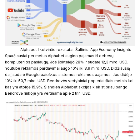
Alphabet I ketvirčio rezultatai. Šaltinis: App Economy Insights
Sparčiausiai per metus Alphabet augino pajamas iš debesų
kompiuterijos paslaugų. Jos šoktelėjo 28% ir sudarė 12,3 mlrd. USD.
Youtube reklamos pardavimai augo 10% iki 8,9 mlrd. USD. Didžiausią
dalį sudarė Google paieškos sistemos reklamos pajamos. Jos didėjo
10% iki 50,7 mlrd. USD. Bendrovės vertybiniai popieriai šiais metais kol
kas yra atpigę 15,9%. Šiandien Alphabet akcijos kiek stipriau bango.
Bendrovė rinkoje yra vertinama apie 2 trln. USD.