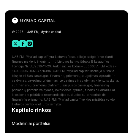
© 2026 - UAB FMĮ Myriad capital
UAB FMĮ “Myriad capital” yra Lietuvos Respublikoje įsteigta ir veikianti
finansų maklerio įmonė, turinti Lietuvos banko išduotą B kategorijos
licenciją Nr.:B3/2016-11-29. Autorizacijos kodas – LB000351, LEI kodas –
5493009I2UKNSA77R396. UAB FMĮ “Myriad capital” licencija suteikia
teisę teikti šias paslaugas: finansinių priemonių saugojimas, apskaita ir
valdymas, pavedimų priėmimas, perdavimas ir vykdymas klientų sąskaita,
su finansinių priemonių platinimu susijusios paslaugos, finansinių
priemonių portfelio valdymas, investiciniai tyrimai, finansinė analizė ar
kitos bendro pobūdžio rekomendacijos susijusios su sandoriais dėl
finansinių priemonių. UAB FMĮ “Myriad capital” veiklos priežiūrą vykdo
Lietuvos banko Priežiūros tarnyba.
Kapitalo rinkos
Modeliniai portfeliai