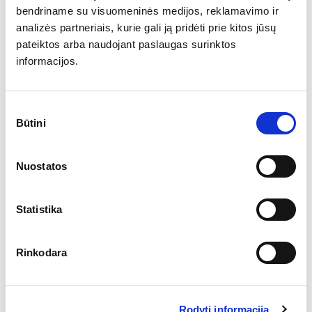
bendriname su visuomeninės medijos, reklamavimo ir
kovo mėn.
analizės partneriais, kurie gali ją pridėti prie kitos jūsų
:00
vartotojų
-17
-15
pateiktos arba naudojant paslaugas surinktos
pasitikėjimo
informacijos.
indeksas
JAV
balandžio
Sutikimo
Būtini
mėn.
pasirinkimas
:00
Ričmondo
-13
-6
gamybos
Nuostatos
sektoriaus
indeksas
Statistika
ienis
//
Euro zonos
Rinkodara
balandžio
mėn.
:00
48,7
47,4
gamybos
Rodyti informaciją