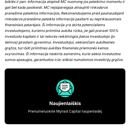
būklės ir pan. Informacija atspindi MC nuomonę jos pateikimo momentu ir
gali bet kada pasikeisti. MC neįsipareigoja atnaujinti rinkodaros
pranešime pateiktos informacijos. Rekomenduojame prieš pasinaudojant
rinkodaros pranešime pateikta informacija pasitarti su nepriklausomais
finansiniais patarėjais. Ši informacija yra skirta potencialiems
investuotojams, kuriems priimtina aukšta rizika, jie gali prarasti 100%
investuoto kapitalo ir tai neturės reikšmingos įtakos investuotojo (jo
šeimos) įprastam gyvenimui. Investuotojui, siekiančiam aukštesnės
grąžos, turi būti priimtinas aukštas finansinės priemonės kainos
svyravimas. Ši informacija neskirta asmenims, kurie siekia investuotos
sumos apsaugos, garantuotos ir/ar aiškiai numatomos investicijų grąžos.
Naujienlaiškis
Prenumeruokite Myriad Capital naujienlaiškį