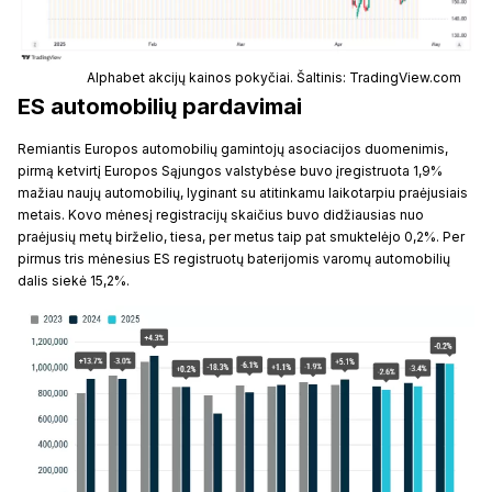
Alphabet akcijų kainos pokyčiai. Šaltinis: TradingView.com
ES automobilių pardavimai
Remiantis Europos automobilių gamintojų asociacijos duomenimis,
pirmą ketvirtį Europos Sąjungos valstybėse buvo įregistruota 1,9%
mažiau naujų automobilių, lyginant su atitinkamu laikotarpiu praėjusiais
metais. Kovo mėnesį registracijų skaičius buvo didžiausias nuo
praėjusių metų birželio, tiesa, per metus taip pat smuktelėjo 0,2%. Per
pirmus tris mėnesius ES registruotų baterijomis varomų automobilių
dalis siekė 15,2%.