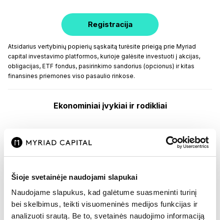
Registracija
Atsidarius vertybinių popierių sąskaitą turėsite prieigą prie Myriad
capital investavimo platformos, kurioje galėsite investuoti į akcijas,
obligacijas, ETF fondus, pasirinkimo sandorius (opcionus) ir kitas
finansines priemones viso pasaulio rinkose.
Ekonominiai įvykiai ir rodikliai
kas
///////
Rodiklis
Rezultatas
Prognozė
///
An
ienis
//
//
Šioje svetainėje naudojami slapukai
–
–
–
–
Naudojame slapukus, kad galėtume suasmeninti turinį
ienis
//
bei skelbimus, teikti visuomeninės medijos funkcijas ir
analizuoti srautą. Be to, svetainės naudojimo informaciją
Euro zonos