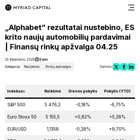
„Alphabet” rezultatai nustebino, ES
krito naujų automobilių pardavimai
| Finansų rinkų apžvalga 04.25
25 Balandžio, 2025
3 min
Kategorija:
Naujienos
Rinkų apžvalgos
Dalintis:
Indeksa
s
Reikšmė
Dienos pokytis
Pokytis (YTD)
S&P 500
5 476,2
-0,18%
-6,75%
Euro Stoxx 50
5 155,5
+0,82%
+5,28%
EUR/USD
1,1358
-0,28%
+9,70%