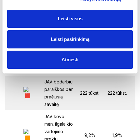
sektoriaus
PMI indeksas
Leisti visus
Euro zonos
balandžio
mėn.
:00
49,7
50,4
Leisti pasirinkimą
paslaugų
sektoriaus
PMI indeksas
Atmesti
adienis
JAV bedarbių
paraiškos per
:30
222 tūkst.
222 tūkst.
21
praėjusią
savaitę
JAV kovo
mėn. ilgalaikio
vartojimo
:30
9,2%
1,9%
prekių