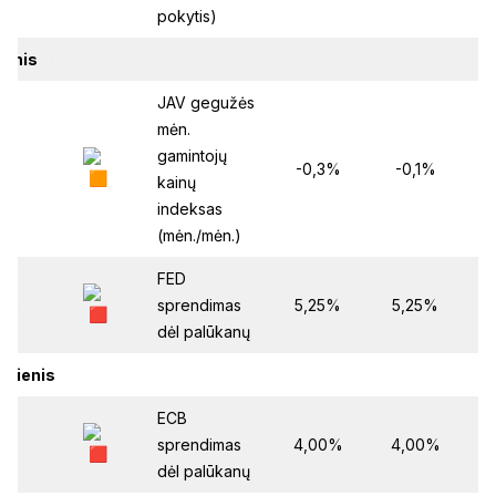
pokytis)
ienis
//
JAV gegužės
mėn.
gamintojų
:30
-0,3%
-0,1%
kainų
indeksas
(mėn./mėn.)
FED
:00
sprendimas
5,25%
5,25%
dėl palūkanų
adienis
ECB
:15
sprendimas
4,00%
4,00%
dėl palūkanų