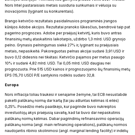
Nors Intel pastaraisiais metais susiduria sunkumais ir vėluoja su
inovacijomis (lyginant su konkurentais).
Brango ketvirčio rezultatais pasidalinusios programinės įrangos
kūrėjos Adobe akcijos. Rezultatai pranoko lūkesčius, bendrovė taip pat
pagerino prognozes. Adobe per praėjusį ketvirtį, kuris buvo antras
finansinių metų ataskaitinis laikotarpis, uždirbo 1,3 mlrd. USD grynojo
pelno. Grynasis pelningumas siekė 27% ir, lyginant su praėjusiais
metais, nepasikeitė. Pakoreguotas pelnas akcijai sudarė 3,91 USD ir
buvo 0,12 didesnis nei tikėtasi. Ketvirčio pajamos per metus paaugo
10% ir sudarė 4,82 mlrd. USD. Tai 0,05 mlrd. USD daugiau nei
prognozuota. Prie 515 USD kainos ir prognozuojamo šių finansinių metų
EPS (15,70 USD) P/E santykinis rodiklis sudaro 32,8.
Europa
Nors infliacija toliau traukėsi ir senajame žemyne, tai ECB nesustabdė
pakelti palūkanų normą dar kartą (tai jau aštuntas kėlimas iš eilės)
0,25%. Posėdžio metu paaiškėjo, kur pagrinde buvo nukreiptos
investuotojų akys praėjusią savaitę, kad tai buvo dar nepaskutinis
palūkanų normų kėlimas. Dabar pagrindinių refinansavimo operacijų
palūkanų norma (angl. main refinancing operations), palūkanų normos
naudojantis ribinio skolinimosi (angl. marginal lending facility) ir indėlių