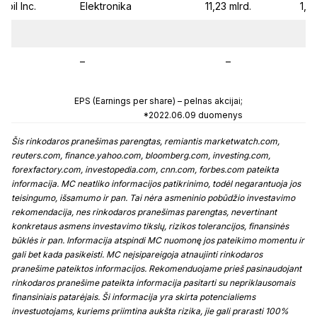
abil Inc.
Elektronika
11,23 mlrd.
1,7
–
–
–
–
EPS (Earnings per share) – pelnas akcijai;
*2022.06.09 duomenys
Šis rinkodaros pranešimas parengtas, remiantis marketwatch.com,
reuters.com, finance.yahoo.com, bloomberg.com, investing.com,
forexfactory.com, investopedia.com, cnn.com, forbes.com pateikta
informacija. MC neatliko informacijos patikrinimo, todėl negarantuoja jos
teisingumo, išsamumo ir pan. Tai nėra asmeninio pobūdžio investavimo
rekomendacija, nes rinkodaros pranešimas parengtas, nevertinant
konkretaus asmens investavimo tikslų, rizikos tolerancijos, finansinės
būklės ir pan. Informacija atspindi MC nuomonę jos pateikimo momentu ir
gali bet kada pasikeisti. MC neįsipareigoja atnaujinti rinkodaros
pranešime pateiktos informacijos. Rekomenduojame prieš pasinaudojant
rinkodaros pranešime pateikta informacija pasitarti su nepriklausomais
finansiniais patarėjais. Ši informacija yra skirta potencialiems
investuotojams, kuriems priimtina aukšta rizika, jie gali prarasti 100%