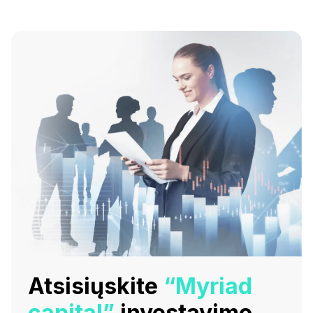
Atsisiųskite
“Myriad
capital”
investavimo