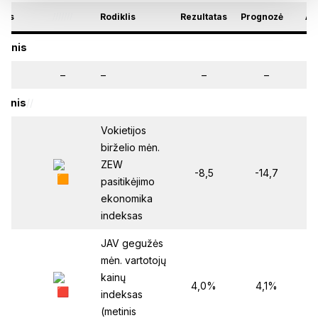
kas
///////
Rodiklis
Rezultatas
Prognozė
///
An
ienis
//
–
–
–
–
–
ienis
//
Vokietijos
birželio mėn.
ZEW
:00
-8,5
-14,7
pasitikėjimo
ekonomika
indeksas
JAV gegužės
mėn. vartotojų
kainų
:30
4,0%
4,1%
indeksas
(metinis