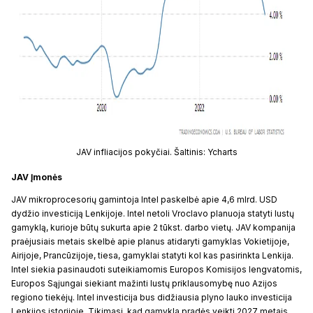
JAV infliacijos pokyčiai. Šaltinis: Ycharts
JAV Įmonės
JAV mikroprocesorių gamintoja Intel paskelbė apie 4,6 mlrd. USD
dydžio investiciją Lenkijoje. Intel netoli Vroclavo planuoja statyti lustų
gamyklą, kurioje būtų sukurta apie 2 tūkst. darbo vietų. JAV kompanija
praėjusiais metais skelbė apie planus atidaryti gamyklas Vokietijoje,
Airijoje, Prancūzijoje, tiesa, gamyklai statyti kol kas pasirinkta Lenkija.
Intel siekia pasinaudoti suteikiamomis Europos Komisijos lengvatomis,
Europos Sąjungai siekiant mažinti lustų priklausomybę nuo Azijos
regiono tiekėjų. Intel investicija bus didžiausia plyno lauko investicija
Lenkijos istorijoje. Tikimasi, kad gamykla pradės veikti 2027 metais.