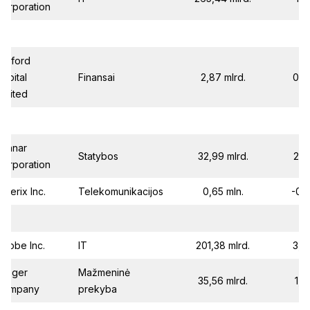
Corporation
Burford
Capital
Finansai
2,87 mlrd.
0,2
Limited
Lennar
Statybos
32,99 mlrd.
2,3
Corporation
nterix Inc.
Telekomunikacijos
0,65 mln.
-0,7
Adobe Inc.
IT
201,38 mlrd.
3,7
Kroger
Mažmeninė
35,56 mlrd.
1,4
Company
prekyba