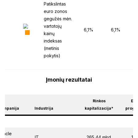
Patikslintas
euro zonos
gegužės mėn.
vartotojų
:00
6,1%
6,1%
kainų
indeksas
(metinis
pokytis)
Įmonių rezultatai
Rinkos
EP
Kompanija
Industrija
kapitalizacija*
progn
Oracle
IT
265,44 mlrd.
1,3