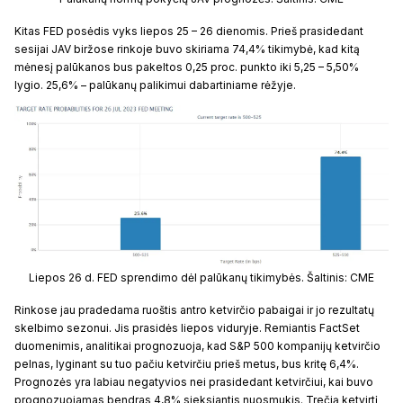
Kitas FED posėdis vyks liepos 25 – 26 dienomis. Prieš prasidedant
sesijai JAV biržose rinkoje buvo skiriama 74,4% tikimybė, kad kitą
mėnesį palūkanos bus pakeltos 0,25 proc. punkto iki 5,25 – 5,50%
lygio. 25,6% – palūkanų palikimui dabartiniame rėžyje.
Liepos 26 d. FED sprendimo dėl palūkanų tikimybės. Šaltinis: CME
Rinkose jau pradedama ruoštis antro ketvirčio pabaigai ir jo rezultatų
skelbimo sezonui. Jis prasidės liepos viduryje. Remiantis FactSet
duomenimis, analitikai prognozuoja, kad S&P 500 kompanijų ketvirčio
pelnas, lyginant su tuo pačiu ketvirčiu prieš metus, bus kritę 6,4%.
Prognozės yra labiau negatyvios nei prasidedant ketvirčiui, kai buvo
prognozuojamas bendras 4,8% sieksiantis nuosmukis. Trečią ketvirtį