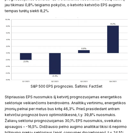
jau tikimasi 0,8% teigiamo pokyčio, o ketvirto ketvirčio EPS augimo
tempas turėtų siekti 8,2%
S&P 500 EPS prognozės. Šaltinis: FactSet
Stipriausias EPS nuosmukis šį ketvirtį prognozuojamas energetikos
sektoriuje veikiančioms bendrovėms. Analitikų vertinimu, energetikos
įmonių pelnai per metus bus kritę 46,3%. Prieš prasidedant antram
ketvirčiui prognozė buvo optimistiškesnė, t.y. 39,8% nuosmukis.
Žaliavų sektoriui prognozuojamas 30,1% EPS nuosmukis, sveikatos
apsaugos – -16,5%. Didžiausio pelno augimo analitikai tikisi iš nepirmo
būtinumo prekių sektoriaus (angl. consumer discretionary), t.y. 24,5%.