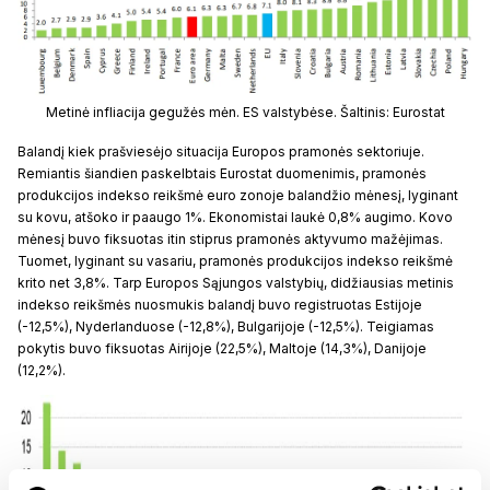
Metinė infliacija gegužės mėn. ES valstybėse. Šaltinis: Eurostat
Balandį kiek prašviesėjo situacija Europos pramonės sektoriuje.
Remiantis šiandien paskelbtais Eurostat duomenimis, pramonės
produkcijos indekso reikšmė euro zonoje balandžio mėnesį, lyginant
su kovu, atšoko ir paaugo 1%. Ekonomistai laukė 0,8% augimo. Kovo
mėnesį buvo fiksuotas itin stiprus pramonės aktyvumo mažėjimas.
Tuomet, lyginant su vasariu, pramonės produkcijos indekso reikšmė
krito net 3,8%. Tarp Europos Sąjungos valstybių, didžiausias metinis
indekso reikšmės nuosmukis balandį buvo registruotas Estijoje
(-12,5%), Nyderlanduose (-12,8%), Bulgarijoje (-12,5%). Teigiamas
pokytis buvo fiksuotas Airijoje (22,5%), Maltoje (14,3%), Danijoje
(12,2%).