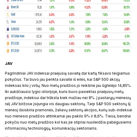
JAV
Pagrindiniai JAV indeksai praėjusią savaitę dar kartą fiksavo teigiamus
pokyčius. Tai buvo jau penkta savaitė iš eilės, kai S&P 500 akcijų
indeksas kilo į viršų. Nuo metų pradžios jo reikšmė jau ūgtelėjo 14,85%.
Iki aukščiausio lygio istorijoje, kuris buvo pasiektas praėjusių metų
pradžioje, indeksui dar trūksta kiek mažiau nei 8%. Į pastarųjų mėnesių
ralį JAV biržose įsijungia vis daugiau sektorių. Tarp S&P 500 sektorių šį
mėnesį išsiskiria pramonės, žaliavų sektorių akcijos, kurių sub-indeksai
nuo mėnesio pradžios atitinkamai jau pakilo 9% ir 8,6%. Tiesa, bendrai
pokyčiu nuo metų pradžios kol kas jie stipriai nusileidžia pabėgusiems
informacinių technologijų, komunikacijų sektoriams.