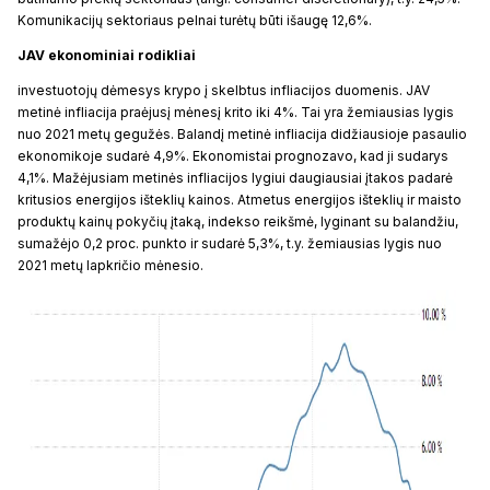
Komunikacijų sektoriaus pelnai turėtų būti išaugę 12,6%.
JAV ekonominiai rodikliai
investuotojų dėmesys krypo į skelbtus infliacijos duomenis. JAV
metinė infliacija praėjusį mėnesį krito iki 4%. Tai yra žemiausias lygis
nuo 2021 metų gegužės. Balandį metinė infliacija didžiausioje pasaulio
ekonomikoje sudarė 4,9%. Ekonomistai prognozavo, kad ji sudarys
4,1%. Mažėjusiam metinės infliacijos lygiui daugiausiai įtakos padarė
kritusios energijos išteklių kainos. Atmetus energijos išteklių ir maisto
produktų kainų pokyčių įtaką, indekso reikšmė, lyginant su balandžiu,
sumažėjo 0,2 proc. punkto ir sudarė 5,3%, t.y. žemiausias lygis nuo
2021 metų lapkričio mėnesio.