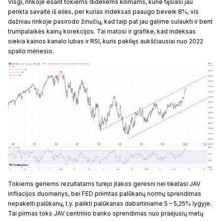
Visgi, rinkoje esant tokiems dideliems kilimams, kurie tęsiasi jau
penkta savaitė iš eilės, per kurias indeksas paaugo beveik 8%, vis
dažniau rinkoje pasirodo žinučių, kad taip pat jau galime sulaukti ir bent
trumpalaikės kainų korekcijos. Tai matosi ir grafike, kad indeksas
siekia kainos kanalo lubas ir RSI, kuris pakilęs aukščiausiai nuo 2022
spalio mėnesio.
Tokiems geriems rezultatams turėjo įtakos geresni nei tikėtasi JAV
infliacijos duomenys, bei FED priimtas palūkanų normų sprendimas
nepakelti palūkanų, t.y. palikti palūkanas dabartiniame 5 – 5,25% lygyje.
Tai pirmas toks JAV centrinio banko sprendimas nuo praėjusių metų