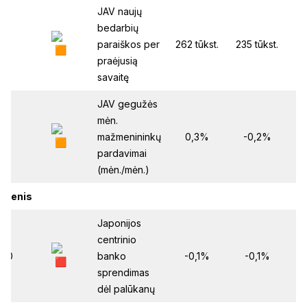
JAV naujų
bedarbių
:30
paraiškos per
262 tūkst.
235 tūkst.
26
praėjusią
savaitę
JAV gegužės
mėn.
:30
mažmenininkų
0,3%
-0,2%
pardavimai
(mėn./mėn.)
dienis
Japonijos
centrinio
:00
banko
-0,1%
-0,1%
sprendimas
dėl palūkanų