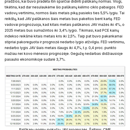
pradžios, kai buvo pradėta itin sparčiai didinti palūkanų normas. Visgi,
tikėtina, kad dar nesulaukėme šio palūkanų kėlimo ciklo pabaigos. FED
vadovų vertinimu, normos šiais metais piką pasieks ties 5,5% lygiu. Tai
reikštų, kad JAV palūkanos šiais metais bus pakeltos bent kartą. FED
vadovai prognozuoja, kad kitais metais palūkanos JAV mažės iki 4%, o
2025 metais bus sumažintos iki 3,4% lygio. Tikimasi, kad PCE kainų
indekso reikšmė kitais metais kris iki 2,5%. Taip pat buvo pakankamai
stipriai pakoreguota ir prognozė nedarbo lygio atžvilgiu. FED vertinimu,
nedarbo lygis JAV šiais metais išaugs iki 4,1%, t.y. 0,4 proc. punkto
mažiau nei kovo mėnesio prognozėje. Gegužę nedarbas didžiausioje
pasaulio ekonomikoje sudarė 3,7%.
Palūkanų normų pokyčių JAV prognozės. Šaltinis: CME