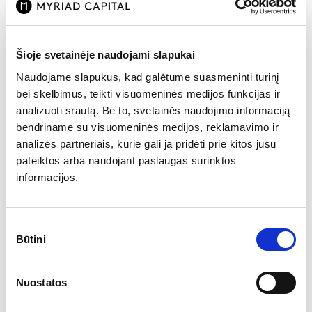
Šioje svetainėje naudojami slapukai
Naudojame slapukus, kad galėtume suasmeninti turinį
bei skelbimus, teikti visuomeninės medijos funkcijas ir
analizuoti srautą. Be to, svetainės naudojimo informaciją
bendriname su visuomeninės medijos, reklamavimo ir
analizės partneriais, kurie gali ją pridėti prie kitos jūsų
pateiktos arba naudojant paslaugas surinktos
informacijos.
Pramonės produkijos indekso pokyčiai ES (metiniai). Šaltinis:
Eurostat
Sutikimo
Europos įmonės
Būtini
pasirinkimas
Šveicarijos bankas UBS paskelbė formaliai užbaigęs kito šalies banko
Credit Suisse perėmimo sandorį. Po bankų sujungimo UBS Group
balanse turto vertė sieks net 1,6 trln. CHF. Itin galingai atrodys banko
Nuostatos
gerovės valdymo (wealth management) padalinys, kuris jau vertinant
tik UBS Group atžvilgiu buvo vienas didžiausių pasaulyje. Tiek UBS,