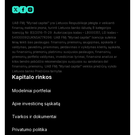
UAB FMĮ “Myriad capital” yra Lietuvos Respublikoje įsteigta ir veikianti
finansų maklerio įmonė, turinti Lietuvos banko išduotą B kategorijos
licenciją Nr.:B3/2016-11-29. Autorizacijos kodas – LB000351, LEI kodas –
5493009I2UKNSA77R396. UAB FMĮ “Myriad capital” licencija suteikia
teisę teikti šias paslaugas: finansinių priemonių saugojimas, apskaita ir
valdymas, pavedimų priėmimas, perdavimas ir vykdymas klientų sąskaita,
su finansinių priemonių platinimu susijusios paslaugos, finansinių
priemonių portfelio valdymas, investiciniai tyrimai, finansinė analizė ar
kitos bendro pobūdžio rekomendacijos susijusios su sandoriais dėl
finansinių priemonių. UAB FMĮ “Myriad capital” veiklos priežiūrą vykdo
Lietuvos banko Priežiūros tarnyba.
Kapitalo rinkos
Modeliniai portfeliai
Apie investicinę sąskaitą
Tvarkos ir dokumentai
Privatumo politika