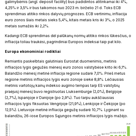
galimybėmis (angl. deposit facility) bus padidintos atitinkamai iki 4%,
4,25% ir 3,5% ir bus taikomos nuo 2023 m. birželio 21 d. Toks ECB
sprendimas atitiko rinkos dalyvių prognozes. ECB vertinimu, infliacija
euro zonos šiais metais sieks 5,4%, kitais metais kris iki 3%, o 2025
metais sumažės iki 2,2%.
Kadangi ECB sprendimas dėl palūkanų normų atitiko rinkos lūkesčius, o
infliacija toliau traukėsi, pagrindiniai Europos indeksai taip pat kilo.
Europa ekonominiai rodikliai
Remiantis paskelbtais galutiniais Eurostat duomenimis, metinis
infliacijos lygis gegužės mėnesį euro zonos valstybėse krito iki 6,1%.
Balandžio mėnesį metinė infliacija regione sudarė 7,0%. Prieš metus
regione metinis infliacijos lygis euro zonoje siekė 8,8%. Lėčiausias
metinis vartotojų kainų indekso augimo tempas tarp ES valstybių
praėjusį mėnesį buvo registruotas Liuksemburge (2,0%), Belgijoje
(2,7%), Ispanijoje ir Danijoje (po 2,9%). Tuo tarpu aukščiausias
infliacijos lygis fiksuotas Vengrijoje (21,9%), Lenkijoje ir Čekijoje (po
12,5%). Lietuvoje metinė infliacija gegužę sudarė 10,7%. Lyginant su
balandžiu, 26-iose Europos Sąjungos metinis infliacijos lygis mažėjo.