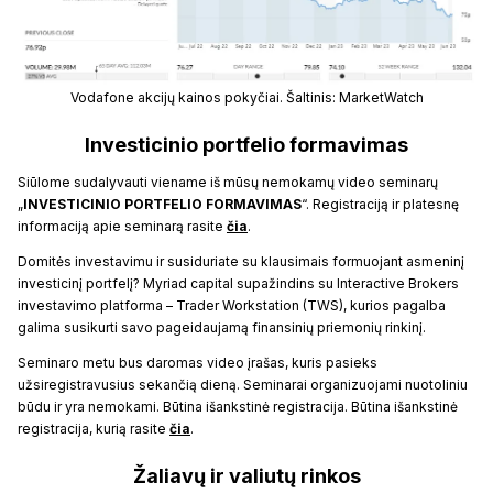
Vodafone akcijų kainos pokyčiai. Šaltinis: MarketWatch
Investicinio portfelio formavimas
Siūlome sudalyvauti viename iš mūsų nemokamų video seminarų
„
INVESTICINIO PORTFELIO FORMAVIMAS
“. Registraciją ir platesnę
informaciją apie seminarą rasite
čia
.
Domitės investavimu ir susiduriate su klausimais formuojant asmeninį
investicinį portfelį? Myriad capital supažindins su Interactive Brokers
investavimo platforma – Trader Workstation (TWS), kurios pagalba
galima susikurti savo pageidaujamą finansinių priemonių rinkinį.
Seminaro metu bus daromas video įrašas, kuris pasieks
užsiregistravusius sekančią dieną. Seminarai organizuojami nuotoliniu
būdu ir yra nemokami. Būtina išankstinė registracija. Būtina išankstinė
registracija, kurią rasite
čia
.
Žaliavų ir valiutų rinkos