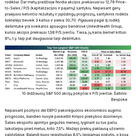
rodikliai. Dar metų pradžioje Nvidia akcijos
prekiavosi
su 12,78 Price-
to-Sales / P/S (kapitalizacijos ir pajamų) santykiu. Nepaisant gerų
praėjusio ketvirčio rezultatų ir įspūdingų prognozių, santykinis rodiklis
šoktelėjo beveik 3 kartus ir siekia 30,70.
Pigiausia
pagal šį rodiklį
dešimtuke yra sveikatos apsaugos bendrovė UnitedHealth Group,
kurios akcijos prekiausi 1,58 P/S įverčiu. Tiesa, jų kaina šiemet kritusi
8%, t.y. taip pat daugiausiai tarp dešimtuko.
10 didžiausių S&P 500 akcijų pokyčiai ir P/S įverčiai. Šaltinis:
Bespoke
Nepaisant pozityvo dėl EBPO pakoreguotos ekonomikos augimo
prognozės, šiandien nuvylė paskelbti Kinijos prekybos duomenys.
Šalies eksporto apimtys gegužės mėnesį, lyginant su tuo pačiu
laikotarpiu prieš metus, krito 7,5%. Mažėjo prekių paklausą užsienio
valstybėse. Balandį buvo registruotas 8,5% teigiamas pokytis, o kovą