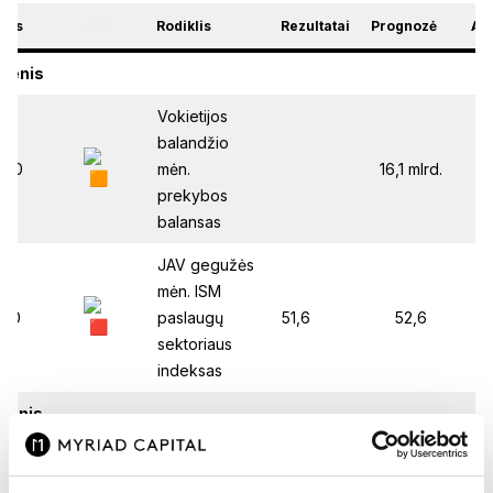
ikas
///////
Rodiklis
Rezultatai
Prognozė
///
An
ienis
//
Vokietijos
balandžio
:00
mėn.
16,1 mlrd.
16
prekybos
balansas
JAV gegužės
mėn. ISM
:00
paslaugų
51,6
52,6
sektoriaus
indeksas
ienis
//
Australijos
centrinio