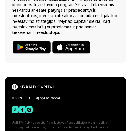
priemones. Investavimo programėlė yra skirta visiems –
nesvarbu ar esate patyręs ar pradedantysis
investuotojas, investuojate aktyviai ar laikotės ilgalaikio
investavimo strategijos. “Myriad capital” siekia, kad
investavimas būtų suprantamas ir prieinamas
kiekvienam investuotojui.
© 2026 - UAB FMĮ Myriad capital
UAB FMĮ “Myriad capital” yra Lietuvos Respublikoje įsteigta ir veikianti
finansų maklerio įmonė, turinti Lietuvos banko išduotą B kategorijos