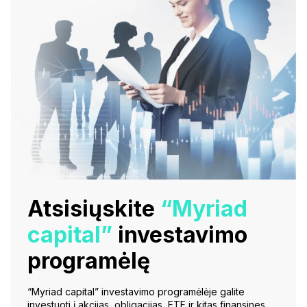
Atsisiųskite
“Myriad
capital”
investavimo
programėlę
“Myriad capital” investavimo programėlėje galite
investuoti į akcijas, obligacijas, ETF ir kitas finansines