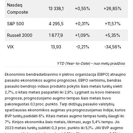
Nasdaq
13 338,1
+0,55%
+26,85%
Composite
S&P 500
4 295,5
+0,31%
+11,57%
Russell 2000
1 877,9
+1,09%
+5,35%
VIX
13,93
-0,21%
-34,56%
YTD (Year-to-Date) – nuo metų pradžios
Ekonominio bendradarbiavimo ir plėtros organizacija (EBPO) atnaujino
pasaulio ekonomikos augimo prognozes. EBPO vertinimu, bendras
pasaulio bendrojo vidaus produkto pokytis šiais metais turėtų siekti
2,7%, o kitais metais paspartėti iki 2,9%. Lyginant su kovo mėnesio
prognoze, prognozuojamo augimo tempas šiais metais buvo
pakoreguotas 0,1 proc. punkto. Tarp didžiųjų pasaulio valstybių
sparčiausias ekonomikos augimas yra prognozuojamas Indijai, kurios
BVP turėtų padidėti 6%. Kitais metais augimo tempas turėtų išaugti iki
7%. Kinijos ekonomika šiais metais, tikimasi, augs 5,4% tempu. Jis
2023 metais turėtų sulėtėti 0,3 proc. punkto iki 5,1%. JAV BVP augimo