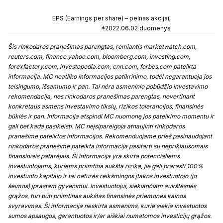
EPS (Earnings per share) – pelnas akcijai;
*2022.06.02 duomenys
Šis rinkodaros pranešimas parengtas, remiantis marketwatch.com,
reuters.com, finance.yahoo.com, bloomberg.com, investing.com,
forexfactory.com, investopedia.com, cnn.com, forbes.com pateikta
informacija. MC neatliko informacijos patikrinimo, todėl negarantuoja jos
teisingumo, išsamumo ir pan. Tai nėra asmeninio pobūdžio investavimo
rekomendacija, nes rinkodaros pranešimas parengtas, nevertinant
konkretaus asmens investavimo tikslų, rizikos tolerancijos, finansinės
būklės ir pan. Informacija atspindi MC nuomonę jos pateikimo momentu ir
gali bet kada pasikeisti. MC neįsipareigoja atnaujinti rinkodaros
pranešime pateiktos informacijos. Rekomenduojame prieš pasinaudojant
rinkodaros pranešime pateikta informacija pasitarti su nepriklausomais
finansiniais patarėjais. Ši informacija yra skirta potencialiems
investuotojams, kuriems priimtina aukšta rizika, jie gali prarasti 100%
investuoto kapitalo ir tai neturės reikšmingos įtakos investuotojo (jo
šeimos) įprastam gyvenimui. Investuotojui, siekiančiam aukštesnės
grąžos, turi būti priimtinas aukštas finansinės priemonės kainos
svyravimas. Ši informacija neskirta asmenims, kurie siekia investuotos
sumos apsaugos, garantuotos ir/ar aiškiai numatomos investicijų grąžos.