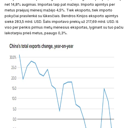
net 14,8% augimas. Importas taip pat mažėjo. Importo apimtys per
metus praėjusį mėnesį mažėjo 4,5%. Tiek eksporto, tiek importo
pokyčiai prasilenkė su lūkesčiais. Bendros Kinijos eksporto apimtys
siekė 283,5 mlrd. USD. Šalis importavo prekių už 217,69 mlrd. USD. Iš
viso per penkis pirmus metų mėnesius eksportas, lyginant su tuo pačiu
laikotarpiu prieš metus, paaugo 0,3%.