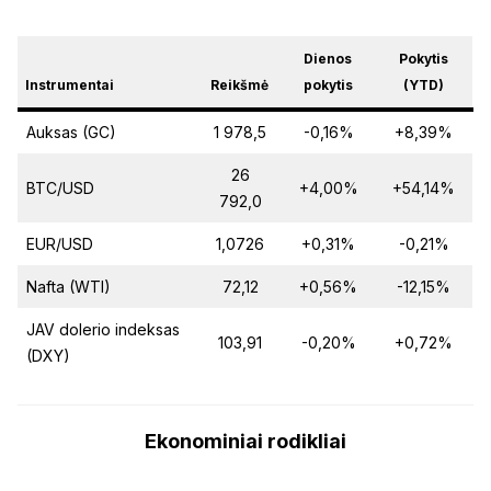
Dienos
Pokytis
Instrumentai
Reikšmė
pokytis
(YTD)
Auksas (GC)
1 978,5
-0,16%
+8,39%
26
BTC/USD
+4,00%
+54,14%
792,0
EUR/USD
1,0726
+0,31%
-0,21%
Nafta (WTI)
72,12
+0,56%
-12,15%
JAV dolerio indeksas
103,91
-0,20%
+0,72%
(DXY)
Ekonominiai rodikliai