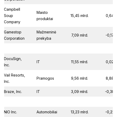
Campbell
Maisto
Soup
15,45 mlrd.
0,64
produktai
Company
Gamestop
Mažmeninė
7,09 mlrd.
-0,17
Corporation
prekyba
DocuSign,
IT
11,55 mlrd.
0,02
Inc.
Vail Resorts,
Pramogos
9,56 mlrd.
8,88
Inc.
Braze, Inc.
IT
3,09 mlrd.
-0,38
NIO Inc.
Automobiliai
13,23 mlrd.
-0,22