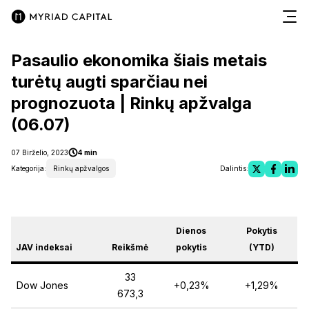
Pasaulio ekonomika šiais metais
turėtų augti sparčiau nei
prognozuota | Rinkų apžvalga
(06.07)
07 Birželio, 2023
4 min
Kategorija:
Rinkų apžvalgos
Dalintis:
Dienos
Pokytis
JAV indeksai
Reikšmė
pokytis
(YTD)
33
Dow Jones
+0,23%
+1,29%
673,3