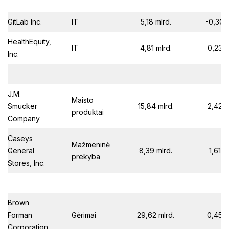
GitLab Inc.
IT
5,18 mlrd.
-0,30
HealthEquity,
IT
4,81 mlrd.
0,23
Inc.
J.M.
Maisto
Smucker
15,84 mlrd.
2,42
produktai
Company
Caseys
Mažmeninė
General
8,39 mlrd.
1,61
prekyba
Stores, Inc.
Brown
Forman
Gėrimai
29,62 mlrd.
0,45
Corporation