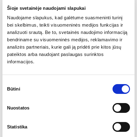
:30
banko
4,10%
3,85%
Šioje svetainėje naudojami slapukai
sprendimas
Naudojame slapukus, kad galėtume suasmeninti turinį
dėl palūkanų
bei skelbimus, teikti visuomeninės medijos funkcijas ir
Euro zonos
analizuoti srautą. Be to, svetainės naudojimo informaciją
balandžio
bendriname su visuomeninės medijos, reklamavimo ir
mėn.
analizės partneriais, kurie gali ją pridėti prie kitos jūsų
:00
0,0%
0,2%
mažmenininkų
pateiktos arba naudojant paslaugas surinktos
pardavimai
informacijos.
(mėn./mėn.)
ienis
//
Sutikimo
Būtini
pasirinkimas
Kanados
centrinio
:00
banko
4,50%
Nuostatos
sprendimas
dėl palūkanų
Statistika
JAV naujų