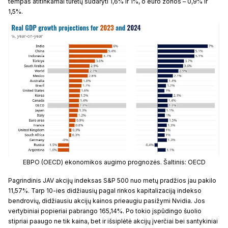
tempas atitinkamai turėtų sudaryti 1,6% ir 1%, o euro zonos – 0,9% ir
1,5%.
EBPO (OECD) ekonomikos augimo prognozės. Šaltinis: OECD
Pagrindinis JAV akcijų indeksas S&P 500 nuo metų pradžios jau pakilo
11,57%. Tarp 10-ies didžiausių pagal rinkos kapitalizaciją indekso
bendrovių, didžiausiu akcijų kainos prieaugiu pasižymi Nvidia. Jos
vertybiniai popieriai pabrango 165,14%. Po tokio įspūdingo šuolio
stipriai paaugo ne tik kaina, bet ir išsiplėtė akcijų įverčiai bei santykiniai