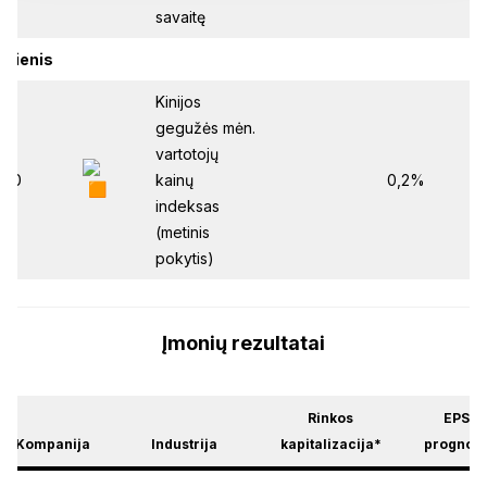
savaitę
adienis
Kinijos
gegužės mėn.
vartotojų
:30
kainų
0,2%
indeksas
(metinis
pokytis)
Įmonių rezultatai
Rinkos
EPS
Kompanija
Industrija
kapitalizacija*
prognoz