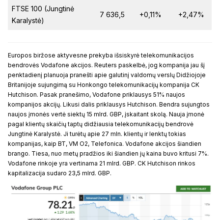
FTSE 100 (Jungtinė
7 636,5
+0,11%
+2,47%
Karalystė)
Europos biržose aktyvesne prekyba išsiskyrė telekomunikacijos
bendrovės Vodafone akcijos. Reuters paskelbė, jog kompanija jau šį
penktadienį planuoja pranešti apie galutinį valdomų verslų Didžiojoje
Britanijoje sujungimą su Honkongo telekomunikacijų kompanija CK
Hutchison. Pasak pranešimo, Vodafone priklausys 51% naujos
kompanijos akcijų. Likusi dalis priklausys Hutchison. Bendra sujungtos
naujos įmonės vertė siektų 15 mlrd. GBP, įskaitant skolą. Nauja įmonė
pagal klientų skaičių taptų didžiausia telekomunikacijų bendrovė
Jungtinė Karalystė. Ji turėtų apie 27 mln. klientų ir lenktų tokias
kompanijas, kaip BT, VM O2, Telefonica. Vodafone akcijos šiandien
brango. Tiesa, nuo metų pradžios iki šiandien jų kaina buvo kritusi 7%.
Vodafone rinkoje yra vertinama 21 mlrd. GBP. CK Hutchison rinkos
kapitalizacija sudaro 23,5 mlrd. GBP.