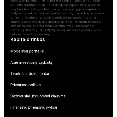
licenciją Nr.:B3/2016-11-29. Autorizacijos kodas – LB000351, LEI kodas –
5493009I2UKNSA77R396. UAB FMĮ “Myriad capital” licencija suteikia
teisę teikti šias paslaugas: finansinių priemonių saugojimas, apskaita ir
valdymas, pavedimų priėmimas, perdavimas ir vykdymas klientų sąskaita,
su finansinių priemonių platinimu susijusios paslaugos, finansinių
priemonių portfelio valdymas, investiciniai tyrimai, finansinė analizė ar
kitos bendro pobūdžio rekomendacijos susijusios su sandoriais dėl
finansinių priemonių. UAB FMĮ “Myriad capital” veiklos priežiūrą vykdo
Lietuvos banko Priežiūros tarnyba.
Kapitalo rinkos
Modeliniai portfeliai
Apie investicinę sąskaitą
Tvarkos ir dokumentai
Privatumo politika
Dažniausiai užduodami klausimai
Finansinių priemonių įvykiai