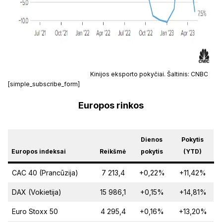
Kinijos eksporto pokyčiai. Šaltinis: CNBC
[simple_subscribe_form]
Europos rinkos
Dienos
Pokytis
Europos indeksai
Reikšmė
pokytis
(YTD)
CAC 40 (Prancūzija)
7 213,4
+0,22%
+11,42%
DAX (Vokietija)
15 986,1
+0,15%
+14,81%
Euro Stoxx 50
4 295,4
+0,16%
+13,20%