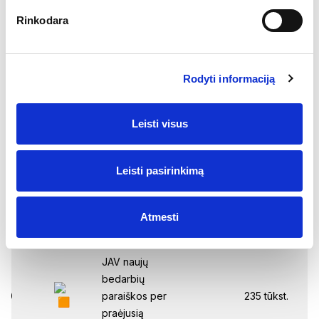
bedarbių
Rinkodara
:30
paraiškos per
4,
praėjusią
savaitę
Rodyti informaciją
tadienis
Patikslintas
Leisti visus
euro zonos II
ketv.
bendrojo
Leisti pasirinkimą
:00
0,0%
vidaus
produkto
Atmesti
pokytis
(ketv./ketv.)
JAV naujų
bedarbių
:30
paraiškos per
235 tūkst.
23
praėjusią