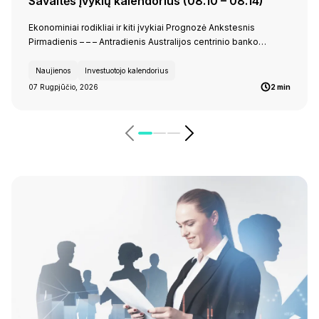
Savaitės įvykių kalendorius (08.10 – 08.14)
Ekonominiai rodikliai ir kiti įvykiai Prognozė Ankstesnis
Pirmadienis – – – Antradienis Australijos centrinio banko…
Naujienos
Investuotojo kalendorius
07 Rugpjūčio, 2026
2 min