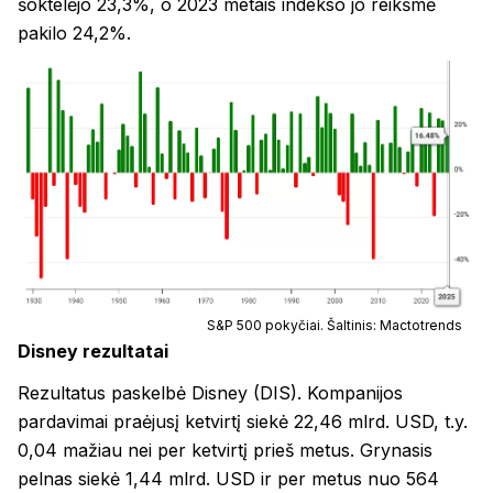
šoktelėjo 23,3%, o 2023 metais indekso jo reikšmė
pakilo 24,2%.
S&P 500 pokyčiai. Šaltinis: Mactotrends
Disney rezultatai
Rezultatus paskelbė Disney (DIS). Kompanijos
pardavimai praėjusį ketvirtį siekė 22,46 mlrd. USD, t.y.
0,04 mažiau nei per ketvirtį prieš metus. Grynasis
pelnas siekė 1,44 mlrd. USD ir per metus nuo 564