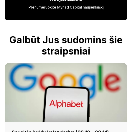
Prenumeruokite Myriad Capital naujienlaiškį
Galbūt Jus sudomins šie
straipsniai