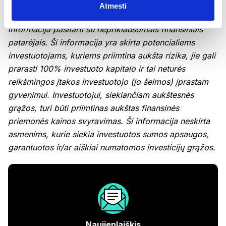
pateiktos informacijos. Rekomenduojame prieš
Atmesti
pasinaudojant rinkodaros pranešime pateikta
informacija pasitarti su nepriklausomais finansiniais
patarėjais. Ši informacija yra skirta potencialiems
investuotojams, kuriems priimtina aukšta rizika, jie gali
prarasti 100% investuoto kapitalo ir tai neturės
reikšmingos įtakos investuotojo (jo šeimos) įprastam
gyvenimui. Investuotojui, siekiančiam aukštesnės
grąžos, turi būti priimtinas aukštas finansinės
priemonės kainos svyravimas. Ši informacija neskirta
asmenims, kurie siekia investuotos sumos apsaugos,
garantuotos ir/ar aiškiai numatomos investicijų grąžos.
Naujienlaiškis