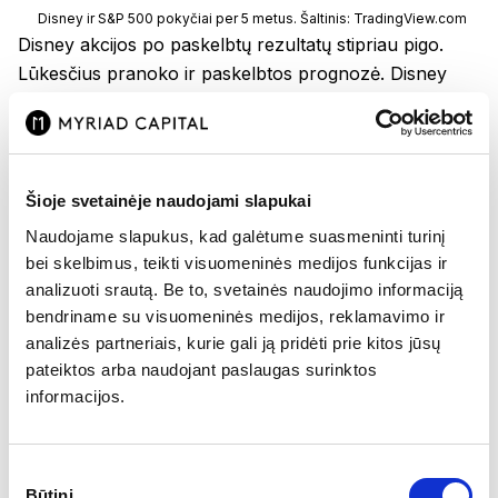
Disney ir S&P 500 pokyčiai per 5 metus. Šaltinis: TradingView.com
Disney akcijos po paskelbtų rezultatų stipriau pigo.
Lūkesčius pranoko ir paskelbtos prognozė. Disney
akcijos nuo metų pradžios iki šiandien buvo
pabrangusios apie 5%, tiesa, per pastaruosius 5 metus
jos atpigo apie 15%. Bendrovės rinkos kapitalizacija po
šiandienos kritimo smuko žemiau 200 mlrd. USD.
Šioje svetainėje naudojami slapukai
Naudojame slapukus, kad galėtume suasmeninti turinį
Domina investavimas?
bei skelbimus, teikti visuomeninės medijos funkcijas ir
analizuoti srautą. Be to, svetainės naudojimo informaciją
Atsidarykite Myriad capital investicinę sąskaitą!
bendriname su visuomeninės medijos, reklamavimo ir
analizės partneriais, kurie gali ją pridėti prie kitos jūsų
pateiktos arba naudojant paslaugas surinktos
Registracija
informacijos.
Atsidarius vertybinių popierių sąskaitą turėsite prieigą
prie Myriad capital investavimo platformos, kurioje
Sutikimo
Būtini