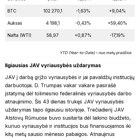
BTC
102 270,1
-1,63%
+9,04%
Auksas
4 198,1
-0,43%
+59,40%
Nafta (WTI)
58,97
+0,87%
-17,19%
YTD (Year-to-Date) – nuo metų pradžios
Ilgiausias JAV vyriausybės uždarymas
JAV į darbą grįžo vyriausybės ir jai pavaldžių institucijų
darbuotojai. D. Trumpas vakar vakare pasirašė
įstatymą dėl tolimesnio federalinės vyriausybės darbo
atnaujinimo. Šis 43 dienas trukęs JAV vyriausybės
uždarymas tapo ilgiausiu istorijoje. Trečiadienį JAV
Atstovų Rūmuose buvo susitarta dėl laikino biudžeto,
kuriuo vyriausybė ir institucijos bus finansuojamos iki
kitų metų sausio mėnesio pabaigos. Atnaujinus