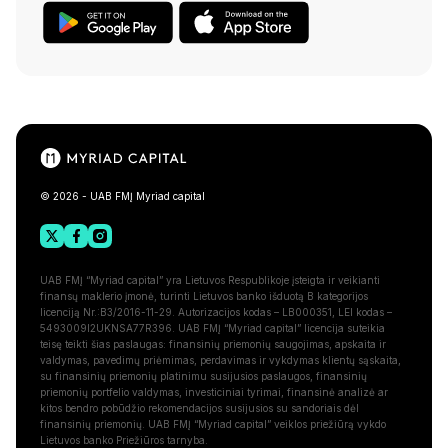
© 2026 - UAB FMĮ Myriad capital
UAB FMĮ “Myriad capital” yra Lietuvos Respublikoje įsteigta ir veikianti
finansų maklerio įmonė, turinti Lietuvos banko išduotą B kategorijos
licenciją Nr.:B3/2016-11-29. Autorizacijos kodas – LB000351, LEI kodas –
5493009I2UKNSA77R396. UAB FMĮ “Myriad capital” licencija suteikia
teisę teikti šias paslaugas: finansinių priemonių saugojimas, apskaita ir
valdymas, pavedimų priėmimas, perdavimas ir vykdymas klientų sąskaita,
su finansinių priemonių platinimu susijusios paslaugos, finansinių
priemonių portfelio valdymas, investiciniai tyrimai, finansinė analizė ar
kitos bendro pobūdžio rekomendacijos susijusios su sandoriais dėl
finansinių priemonių. UAB FMĮ “Myriad capital” veiklos priežiūrą vykdo
Lietuvos banko Priežiūros tarnyba.