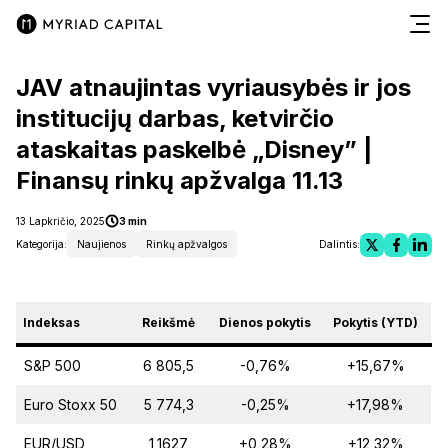
JAV atnaujintas vyriausybės ir jos
institucijų darbas, ketvirčio
ataskaitas paskelbė „Disney” |
Finansų rinkų apžvalga 11.13
13 Lapkričio, 2025
3 min
Kategorija:
Naujienos
Rinkų apžvalgos
Dalintis:
Indeksas
Reikšmė
Dienos pokytis
Pokytis (YTD)
S&P 500
6 805,5
-0,76%
+15,67%
Euro Stoxx 50
5 774,3
-0,25%
+17,98%
EUR/USD
1,1627
+0,28%
+12,32%