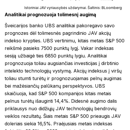
Istoriniai JAV vyriausybės uždarymai. Šaltinis: BLoomberg
Analitikai prognozuoja tolimesnį augimą
Šveicarijos banko UBS analitikai pakoregavo savo
prognozes dėl tolimesnės pagrindinio JAV akcijų
indekso krypties. UBS vertinimu, kitais metais S&P 500
reikšmė pasieks 7500 punktų lygį. Vakar indeksas
sesiją užbaigė ties 6850 punktų lygiu. Analitikai
prognozuoja toliau augsiančias investicijas į dirbtinio
intelekto technologijų vystymą. Akcijų indeksus į viršų
toliau stumti turėtų ir prognozuojamas pelnų augimas
bei mažėsiančių palūkanų perspektyvos. UBS
skaičiuoja, kad S&P 500 kompanijos kitais metais
pelnus turėtų išauginti 14,4%. Didesnė augimo dalis
priklausys nuo didžiųjų JAV technologijų bendrovių
veiklos rezultatų. Šiais metais S&P 500 prieaugis JAV
doleriais siekia 16,5%. Praėjusiais metais indeksas