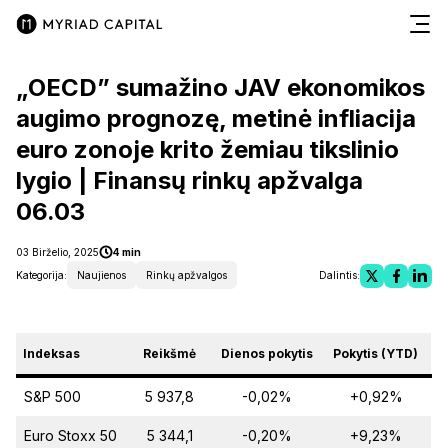
„OECD” sumažino JAV ekonomikos
augimo prognozę, metinė infliacija
euro zonoje krito žemiau tikslinio
lygio | Finansų rinkų apžvalga
06.03
03 Birželio, 2025
4 min
Kategorija:
Naujienos
Rinkų apžvalgos
Dalintis:
Indeksas
Reikšmė
Dienos pokytis
Pokytis (YTD)
S&P 500
5 937,8
-0,02%
+0,92%
Euro Stoxx 50
5 344,1
-0,20%
+9,23%