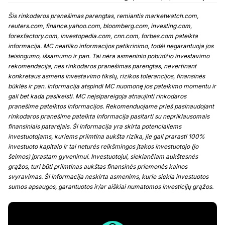
Šis rinkodaros pranešimas parengtas, remiantis marketwatch.com,
reuters.com, finance.yahoo.com, bloomberg.com, investing.com,
forexfactory.com, investopedia.com, cnn.com, forbes.com pateikta
informacija. MC neatliko informacijos patikrinimo, todėl negarantuoja jos
teisingumo, išsamumo ir pan. Tai nėra asmeninio pobūdžio investavimo
rekomendacija, nes rinkodaros pranešimas parengtas, nevertinant
konkretaus asmens investavimo tikslų, rizikos tolerancijos, finansinės
būklės ir pan. Informacija atspindi MC nuomonę jos pateikimo momentu ir
gali bet kada pasikeisti. MC neįsipareigoja atnaujinti rinkodaros
pranešime pateiktos informacijos. Rekomenduojame prieš pasinaudojant
rinkodaros pranešime pateikta informacija pasitarti su nepriklausomais
finansiniais patarėjais. Ši informacija yra skirta potencialiems
investuotojams, kuriems priimtina aukšta rizika, jie gali prarasti 100%
investuoto kapitalo ir tai neturės reikšmingos įtakos investuotojo (jo
šeimos) įprastam gyvenimui. Investuotojui, siekiančiam aukštesnės
grąžos, turi būti priimtinas aukštas finansinės priemonės kainos
svyravimas. Ši informacija neskirta asmenims, kurie siekia investuotos
sumos apsaugos, garantuotos ir/ar aiškiai numatomos investicijų grąžos.