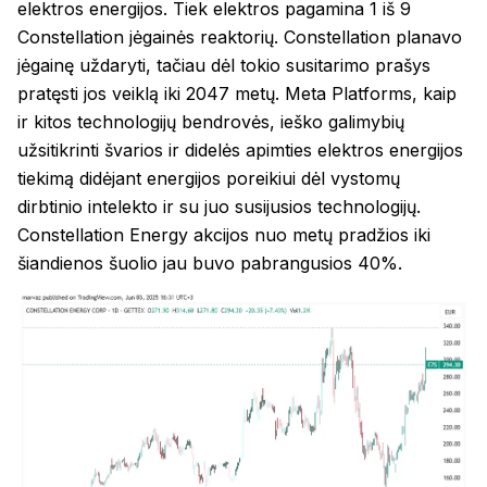
elektros energijos. Tiek elektros pagamina 1 iš 9
Constellation jėgainės reaktorių. Constellation planavo
jėgainę uždaryti, tačiau dėl tokio susitarimo prašys
pratęsti jos veiklą iki 2047 metų. Meta Platforms, kaip
ir kitos technologijų bendrovės, ieško galimybių
užsitikrinti švarios ir didelės apimties elektros energijos
tiekimą didėjant energijos poreikiui dėl vystomų
dirbtinio intelekto ir su juo susijusios technologijų.
Constellation Energy akcijos nuo metų pradžios iki
šiandienos šuolio jau buvo pabrangusios 40%.