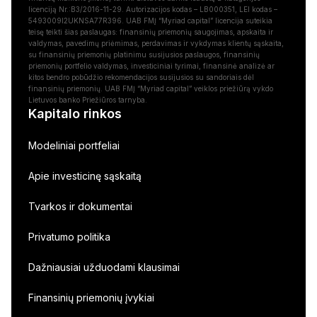
licenciją Nr.:B3/2016-11-29. Autorizacijos kodas – LB000351, LEI kodas –
5493009I2UKNSA77R396. UAB FMĮ “Myriad capital” licencija suteikia
teisę teikti šias paslaugas: finansinių priemonių saugojimas, apskaita ir
valdymas, pavedimų priėmimas, perdavimas ir vykdymas klientų sąskaita,
su finansinių priemonių platinimu susijusios paslaugos, finansinių
priemonių portfelio valdymas, investiciniai tyrimai, finansinė analizė ar
kitos bendro pobūdžio rekomendacijos susijusios su sandoriais dėl
finansinių priemonių. UAB FMĮ “Myriad capital” veiklos priežiūrą vykdo
Lietuvos banko Priežiūros tarnyba.
Kapitalo rinkos
Modeliniai portfeliai
Apie investicinę sąskaitą
Tvarkos ir dokumentai
Privatumo politika
Dažniausiai užduodami klausimai
Finansinių priemonių įvykiai