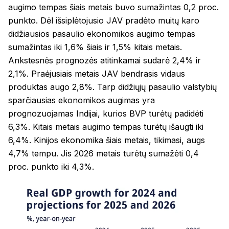
augimo tempas šiais metais buvo sumažintas 0,2 proc.
punkto. Dėl išsiplėtojusio JAV pradėto muitų karo
didžiausios pasaulio ekonomikos augimo tempas
sumažintas iki 1,6% šiais ir 1,5% kitais metais.
Ankstesnės prognozės atitinkamai sudarė 2,4% ir
2,1%. Praėjusiais metais JAV bendrasis vidaus
produktas augo 2,8%. Tarp didžiųjų pasaulio valstybių
sparčiausias ekonomikos augimas yra
prognozuojamas Indijai, kurios BVP turėtų padidėti
6,3%. Kitais metais augimo tempas turėtų išaugti iki
6,4%. Kinijos ekonomika šiais metais, tikimasi, augs
4,7% tempu. Jis 2026 metais turėtų sumažėti 0,4
proc. punkto iki 4,3%.