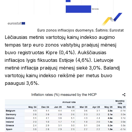
Euro zonos infliacijos duomenys. Šaltinis: Eurostat
Lėčiausias metinis vartotojų kainų indekso augimo
tempas tarp euro zonos valstybių praėjusį mėnesį
buvo registruotas Kipre (0,4%). Aukščiausias
infliacijos lygis fiksuotas Estijoje (4,6%). Lietuvoje
metinė infliacija praėjusį mėnesį siekė 3,0%. Balandį
vartotojų kainų indekso reikšmė per metus buvo
paaugusi 3,6%.