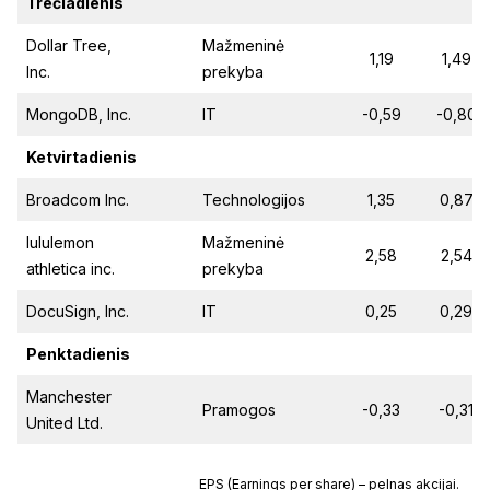
Trečiadienis
Dollar Tree,
Mažmeninė
1,19
1,49
Inc.
prekyba
MongoDB, Inc.
IT
-0,59
-0,80
Ketvirtadienis
Broadcom Inc.
Technologijos
1,35
0,87
lululemon
Mažmeninė
2,58
2,54
athletica inc.
prekyba
DocuSign, Inc.
IT
0,25
0,29
Penktadienis
Manchester
Pramogos
-0,33
-0,31
United Ltd.
EPS (Earnings per share) – pelnas akcijai.