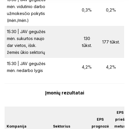
mėn. vidutinio darbo
0,3%
0,2%
užmokesčio pokytis
(mėn./mėn.)
15:30 | JAV gegužės
mėn. sukurtos naujo
130
177 tūkst.
dar vietos, išsk.
tūkst.
žemės ūkio sektorių
15:30 | JAV gegužės
4,2%
4,2%
mėn. nedarbo lygis
Įmonių rezultatai
EPS
EPS
prieš
Kompanija
Sektorius
prognozė
metus