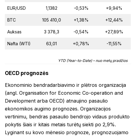
EUR/USD
1,1382
-0,53%
+9,94%
BTC
105 410,0
+1,38%
+12,44%
Auksas
3 378,3
-0,54%
+27,89%
Nafta (WTI)
63,01
+0,78%
-11,55%
YTD (Year-to-Date) – nuo metų pradžios
OECD prognozės
Ekonominio bendradarbiavimo ir plėtros organizacija
(angl. Organisation for Economic Co-operation and
Development arba OECD) atnaujino pasaulio
ekonomikos augimo prognozes. Organizacijos
vertinimu, bendras pasaulio bendrojo vidaus produkto
pokytis šiais ir kitais metais turėtų siekti po 2,9%.
Lyginant su kovo mėnesio prognoze, prognozuojamo