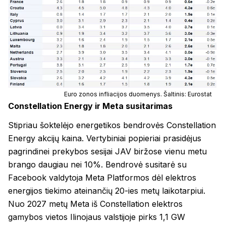
Euro zonos infliacijos duomenys. Šaltinis: Eurostat
Constellation Energy ir Meta susitarimas
Stipriau šoktelėjo energetikos bendrovės Constellation
Energy akcijų kaina. Vertybiniai popieriai prasidėjus
pagrindinei prekybos sesijai JAV biržose vienu metu
brango daugiau nei 10%. Bendrovė susitarė su
Facebook valdytoja Meta Platformos dėl elektros
energijos tiekimo ateinančių 20-ies metų laikotarpiui.
Nuo 2027 metų Meta iš Constellation elektros
gamybos vietos Ilinojaus valstijoje pirks 1,1 GW