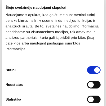
12:00 | Euro zonos
Šioje svetainėje naudojami slapukai
gegužės mėn.
Naudojame slapukus, kad galėtume suasmeninti turinį
vartotojų kainų
1,9%
2,0%
2,2%
bei skelbimus, teikti visuomeninės medijos funkcijas ir
indeksas (metinis
analizuoti srautą. Be to, svetainės naudojimo informaciją
pokytis)
bendriname su visuomeninės medijos, reklamavimo ir
analizės partneriais, kurie gali ją pridėti prie kitos jūsų
17:00 | JAV balandžio
pateiktos arba naudojant paslaugas surinktos
mėn. laisvų darbo
7,11 mln.
7,19 mln.
informacijos.
vietų skaičius
Trečiadienis
Sutikimo
15:15 | JAV gegužės
Būtini
pasirinkimas
mėn. ADP duomenys
apie sukurtas naujas
110 tūkst.
62 tūkst.
Nuostatos
darbo vietas
privačiame sektoriuje
Statistika
17:00 |Kanados
centrinio banko