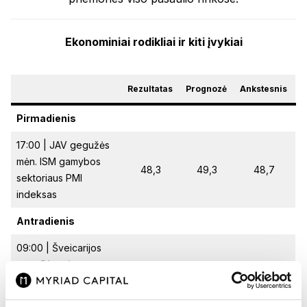
Ekonominiai rodikliai ir kiti įvykiai
Rezultatas
Prognozė
Ankstesnis
Pirmadienis
17:00 | JAV gegužės
mėn. ISM gamybos
48,3
49,3
48,7
sektoriaus PMI
indeksas
Antradienis
09:00 | Šveicarijos
gegužės mėn.
0,1%
0,2%
0,0%
vartotojų kainų
indeksas (mėn./mėn.)