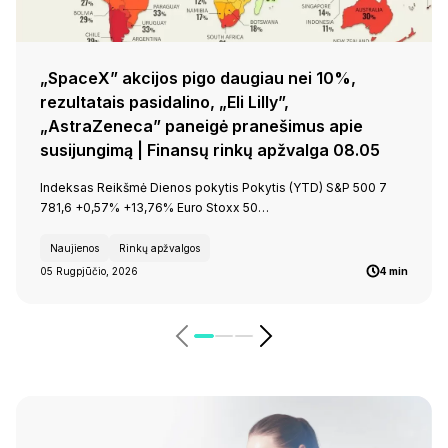
„SpaceX” akcijos pigo daugiau nei 10%,
rezultatais pasidalino, „Eli Lilly”,
„AstraZeneca” paneigė pranešimus apie
susijungimą | Finansų rinkų apžvalga 08.05
Indeksas Reikšmė Dienos pokytis Pokytis (YTD) S&P 500 7
781,6 +0,57% +13,76% Euro Stoxx 50…
Naujienos
Rinkų apžvalgos
05 Rugpjūčio, 2026
4 min