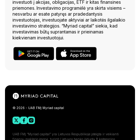
investuoti į akcijas, obligacijas, ETF ir kitas finansines
priemones. Investavimo programėlė yra skirta visiems –
nesvarbu ar esate patyręs ar pradedantysis
investuotojas, investuojate aktyviai ar laikotės ilgalaikio
investavimo strategijos. “Myriad capital” siekia, kad
investavimas būtų suprantamas ir prieinamas
kiekvienam investuotojui.
© 2026 - UAB FMĮ Myriad capital
UAB FMĮ “Myriad capital” yra Lietuvos Respublikoje įsteigta ir veikianti
finansų maklerio įmonė, turinti Lietuvos banko išduotą B kategorijos