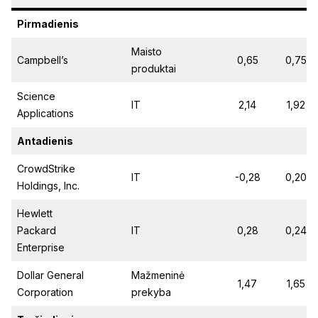
Pirmadienis
Maisto
Campbell’s
0,65
0,75
produktai
Science
IT
2,14
1,92
Applications
Antadienis
CrowdStrike
IT
-0,28
0,20
Holdings, Inc.
Hewlett
Packard
IT
0,28
0,24
Enterprise
Dollar General
Mažmeninė
1,47
1,65
Corporation
prekyba