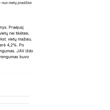
– nuo metų pradžios
ys. Praėjusį
tų nei tikėtasi.
st. vietų mažiau.
darė 4,2%. Po
mingumas. JAV iždo
jamingumas buvo