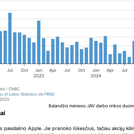
Balandžio mėnesio JAV darbo rinkos duome
ai
is pasidalino Apple. Jie pranoko lūkesčius, tačiau akcijų kil