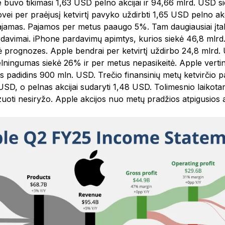
 buvo tikimasi 1,63 USD pelno akcijai ir 94,66 mlrd. USD si
ei per praėjusį ketvirtį pavyko uždirbti 1,65 USD pelno akc
jamas. Pajamos per metus paaugo 5%. Tam daugiausiai įta
davimai. iPhone pardavimų apimtys, kurios siekė 46,8 mlrd
 prognozes. Apple bendrai per ketvirtį uždirbo 24,8 mlrd.
lningumas siekė 26% ir per metus nepasikeitė. Apple vertini
idas padidins 900 mln. USD. Trečio finansinių metų ketvirčio 
 USD, o pelnas akcijai sudaryti 1,48 USD. Tolimesnio laikotar
oti nesiryžo. Apple akcijos nuo metų pradžios atpigusios 