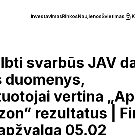
Investavimas
Rinkos
Naujienos
Švietimas
K
lbti svarbūs JAV d
s duomenys,
uotojai vertina „Ap
on” rezultatus | F
 apžvalga 05.02