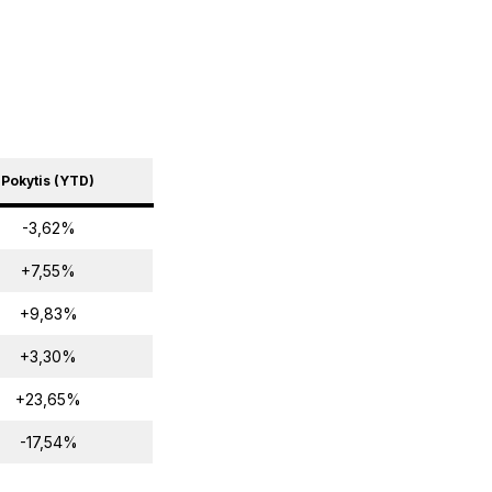
Pokytis (YTD)
-3,62%
+7,55%
+9,83%
+3,30%
+23,65%
-17,54%