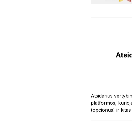
Atsi
Atsidarius vertybin
platformos, kurioje
(opcionus) ir kita