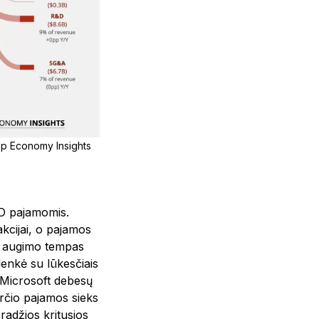
 App Economy Insights
SD pajamomis.
kcijai, o pajamos
ų augimo tempas
enkė su lūkesčiais
 Microsoft debesų
rčio pajamos sieks
radžios kritusios