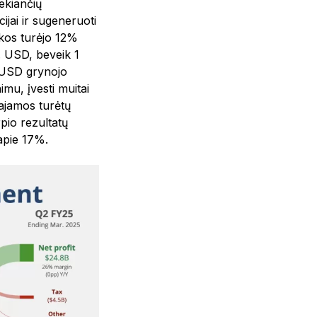
ekiančių
ijai ir sugeneruoti
kos turėjo 12%
. USD, beveik 1
 USD grynojo
mu, įvesti muitai
pajamos turėtų
pio rezultatų
apie 17%.