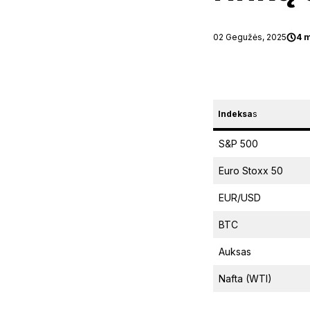
02 Gegužės, 2025
4 
Indeksa
s
S&P 500
Euro Stoxx 50
EUR/USD
BTC
Auksas
Nafta (WTI)