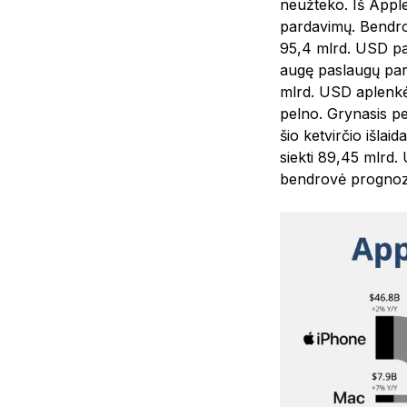
neužteko. Iš Apple
pardavimų. Bendrov
95,4 mlrd. USD pa
augę paslaugų par
mlrd. USD aplenkė
pelno. Grynasis pe
šio ketvirčio išla
siekti 89,45 mlrd.
bendrovė prognozu