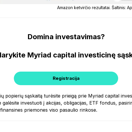
Amazon ketvirčio rezultatai. Šaltinis: 
Domina investavimas?
darykite Myriad capital investicinę sąsk
Registracija
ių popierių sąskaitą turėsite prieigą prie Myriad capital inv
 galėsite investuoti į akcijas, obligacijas, ETF fondus, pasi
s finansines priemones viso pasaulio rinkose.