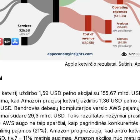
Apple ketvirčio rezultatai. Šaltinis:
i
ketvirtį uždirbo 1,59 USD pelno akcijai su 155,67 mlrd. U
a, kad Amazon praėjusį ketvirtį uždirbs 1,36 USD pelno a
. USD. Bendrovės debesų kompiuterijos verslo AWS pajam
mai sudarė 29,3 mlrd. USD. Toks rezultatas nežymiai prasil
) AWS augo ne taip sparčiai, kaip pagrindinės konkurentės
alinių pajamos (21%). Amazon prognozuoja, kad antro ketvi
D, t.y.7 – 11% metinis augimas. Amazon akcijos nuo metų p