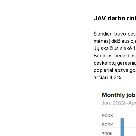
JAV darbo ri
Šiandien buvo pas
mėnesį didžiausioj
Jų skaičius siekė 
Bendras nedarbas š
paskelbtų geresnių
popieriai apžvalg
arčiau 4,3%.