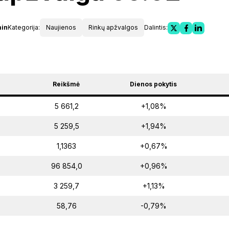
min
Kategorija:
Naujienos
Rinkų apžvalgos
Dalintis:
Reikšmė
Dienos pokytis
5 661,2
+1,08%
5 259,5
+1,94%
1,1363
+0,67%
96 854,0
+0,96%
3 259,7
+1,13%
58,76
-0,79%