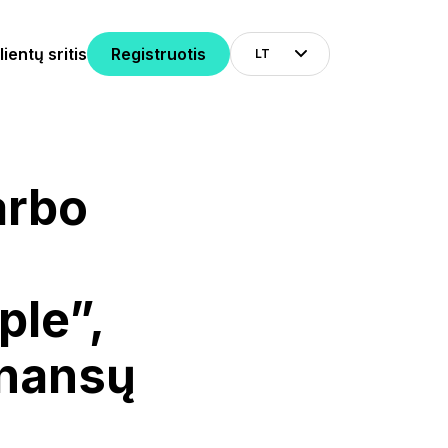
lientų sritis
Registruotis
LT
arbo
ple”,
inansų