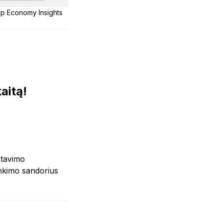
App Economy Insights
aitą!
estavimo
rinkimo sandorius