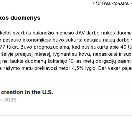
YTD (Year-to-Date) 
nkos duomenys
kelbti svarbūs balandžio mėnesio JAV darbo rinkos duomen
e pasaulio ekonomikoje buvo sukurta daugiau naujų darbo vie
177 tūkst. Buvo prognozuojama, kad bus sukurta apie 40 tūk
alyje praėjusį mėnesį, lyginant su kovu, nepasikeitė ir su
 nei laukta duomenų šoktelėjo 10-ies metų obligacijų paja
os rašymo metu prekiavosi netoli 4,5% lygio. Dar vakar pa