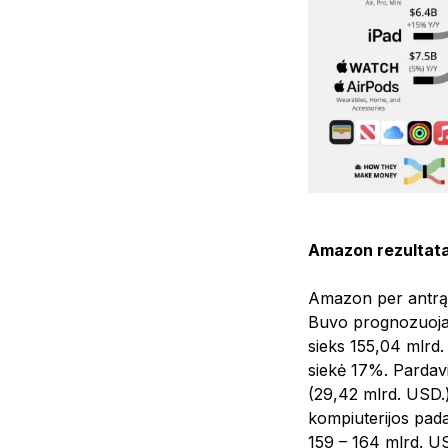
Amazon rezultata
Amazon per antrą 
Buvo prognozuojam
sieks 155,04 mlrd
siekė 17%. Pardavi
(29,42 mlrd. USD.
kompiuterijos pad
159 – 164 mlrd. US