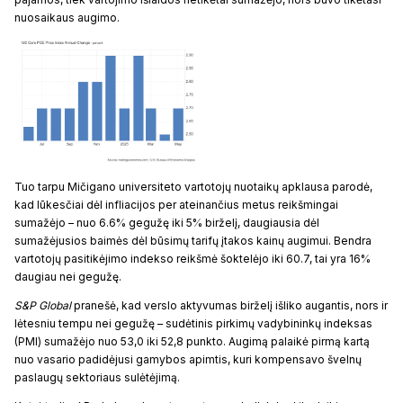
nuosaikaus augimo.
Tuo tarpu Mičigano universiteto vartotojų nuotaikų apklausa parodė,
kad lūkesčiai dėl infliacijos per ateinančius metus reikšmingai
sumažėjo – nuo 6.6% gegužę iki 5% birželį, daugiausia dėl
sumažėjusios baimės dėl būsimų tarifų įtakos kainų augimui. Bendra
vartotojų pasitikėjimo indekso reikšmė šoktelėjo iki 60.7, tai yra 16%
daugiau nei gegužę.
S&P Global
pranešė, kad verslo aktyvumas birželį išliko augantis, nors ir
lėtesniu tempu nei gegužę – sudėtinis pirkimų vadybininkų indeksas
(PMI) sumažėjo nuo 53,0 iki 52,8 punkto. Augimą palaikė pirmą kartą
nuo vasario padidėjusi gamybos apimtis, kuri kompensavo švelnų
paslaugų sektoriaus sulėtėjimą.