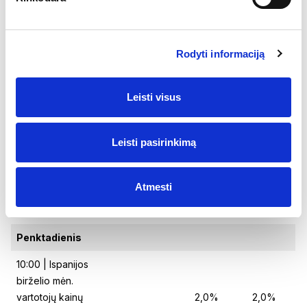
atsargų pokyčiai per
-1,2 mln.
-11,5 mln.
praėjusią savaitę
Rodyti informaciją
Ketvirtadienis
15:30 | JAV I ketv.
Leisti visus
bendrojo vidaus
produkto pokytis
-0,2%
-0,2%
(ketv./ketv.,
Leisti pasirinkimą
sumetinta)
15:30 | JAV naujų
244
Atmesti
bedarbių paraiškos
245 tūkst.
tūkst.
per praėjusią savaitę
Penktadienis
10:00 | Ispanijos
birželio mėn.
vartotojų kainų
2,0%
2,0%