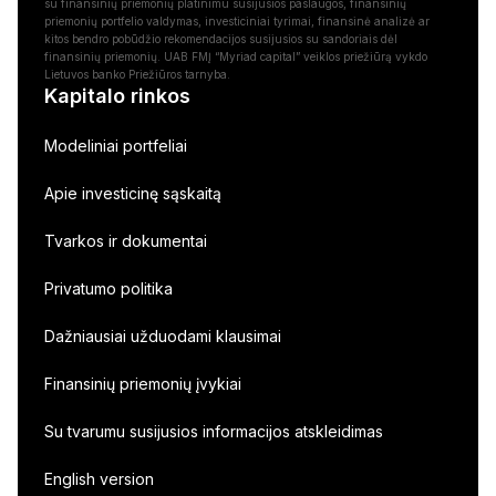
su finansinių priemonių platinimu susijusios paslaugos, finansinių
priemonių portfelio valdymas, investiciniai tyrimai, finansinė analizė ar
kitos bendro pobūdžio rekomendacijos susijusios su sandoriais dėl
finansinių priemonių. UAB FMĮ “Myriad capital” veiklos priežiūrą vykdo
Lietuvos banko Priežiūros tarnyba.
Kapitalo rinkos
Modeliniai portfeliai
Apie investicinę sąskaitą
Tvarkos ir dokumentai
Privatumo politika
Dažniausiai užduodami klausimai
Finansinių priemonių įvykiai
Su tvarumu susijusios informacijos atskleidimas
English version