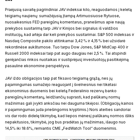
Praėjusią savaitę pagrindiniai JAV indeksai kilo, reaguodamos į keletą
teigiamų naujienų: sumažėjusią įtampą Artimuosiuose Rytuose,
nuosaikesnius FED pareigūnų komentarus, pranešimus apie naują
prekybos susitarimą tarp JAV ir Kinijos bei signalus iš valdžios
institucijų, kad artėja dar keli prekybos susitarimai. S&P 500 indeksas ir
Nasdaq Composite pakilo atitinkamai 3,42 % ir 4,15 % bei užsidarė
rekordinėse aukštumose. Tuo tarpu Dow Jones, S&P MidCap 400 ir
Russell 2000 indeksai taip pat augo daugiau nei 2,5 %. Tai atspindi
gerėjančias rinkos nuotaikas ir sustiprėjusį investuotojų pasitikėjimą
pasauline ekonomine perspektyva.
JAV iždo obligacijos taip pat fiksavo teigiamą grąžą, nes jų
pajamingumas sumažėjo reaguojant į švelnesnius nei tikėtasi
ekonominius duomenis bei keletą Federalinio rezervų banko
pareigūnų komentarų, leidžiančių suprasti, kad palūkanų normų
mažinimas gali įvykti anksčiau nei dauguma tikėjosi. (Obligacijų kainos
ir pajamingumas juda priešingomis kryptimis.) Nors ateities sandoriai
vis dar rodo didelę tikimybę, kad liepos mėnesį palūkanų normos išliks
nepakitusios, tikimybė, jog bus pradėtas jų mažinimas, išaugo nuo
14,5% iki 18.6%, remiantis CME „FedWatch Tool“ duomenimis.