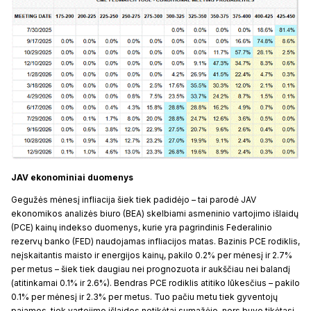
JAV ekonominiai duomenys
Gegužės mėnesį infliacija šiek tiek padidėjo – tai parodė JAV
ekonomikos analizės biuro (BEA) skelbiami asmeninio vartojimo išlaidų
(PCE) kainų indekso duomenys, kurie yra pagrindinis Federalinio
rezervų banko (FED) naudojamas infliacijos matas. Bazinis PCE rodiklis,
neįskaitantis maisto ir energijos kainų, pakilo 0.2% per mėnesį ir 2.7%
per metus – šiek tiek daugiau nei prognozuota ir aukščiau nei balandį
(atitinkamai 0.1% ir 2.6%). Bendras PCE rodiklis atitiko lūkesčius – pakilo
0.1% per mėnesį ir 2.3% per metus. Tuo pačiu metu tiek gyventojų
pajamos, tiek vartojimo išlaidos netikėtai sumažėjo, nors buvo tikėtasi