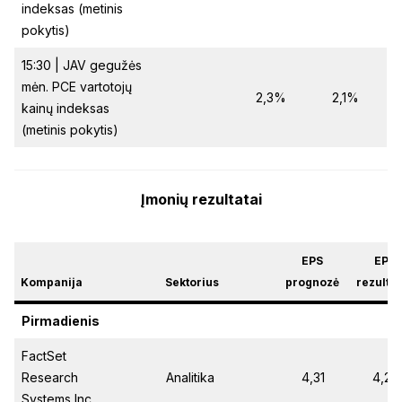
indeksas (metinis
pokytis)
15:30 | JAV gegužės
mėn. PCE vartotojų
2,3%
2,1%
kainų indeksas
(metinis pokytis)
Įmonių rezultatai
EPS
EPS
Kompanija
Sektorius
prognozė
rezulta
Pirmadienis
FactSet
Research
Analitika
4,31
4,27
Systems Inc.