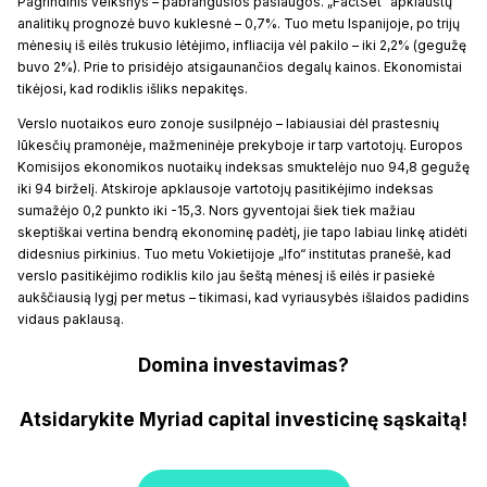
Pagrindinis veiksnys – pabrangusios paslaugos. „FactSet“ apklaustų
analitikų prognozė buvo kuklesnė – 0,7%. Tuo metu Ispanijoje, po trijų
mėnesių iš eilės trukusio lėtėjimo, infliacija vėl pakilo – iki 2,2% (gegužę
buvo 2%). Prie to prisidėjo atsigaunančios degalų kainos. Ekonomistai
tikėjosi, kad rodiklis išliks nepakitęs.
Verslo nuotaikos euro zonoje susilpnėjo – labiausiai dėl prastesnių
lūkesčių pramonėje, mažmeninėje prekyboje ir tarp vartotojų. Europos
Komisijos ekonomikos nuotaikų indeksas smuktelėjo nuo 94,8 gegužę
iki 94 birželį. Atskiroje apklausoje vartotojų pasitikėjimo indeksas
sumažėjo 0,2 punkto iki -15,3. Nors gyventojai šiek tiek mažiau
skeptiškai vertina bendrą ekonominę padėtį, jie tapo labiau linkę atidėti
didesnius pirkinius. Tuo metu Vokietijoje „Ifo“ institutas pranešė, kad
verslo pasitikėjimo rodiklis kilo jau šeštą mėnesį iš eilės ir pasiekė
aukščiausią lygį per metus – tikimasi, kad vyriausybės išlaidos padidins
vidaus paklausą.
Domina investavimas?
Atsidarykite Myriad capital investicinę sąskaitą!