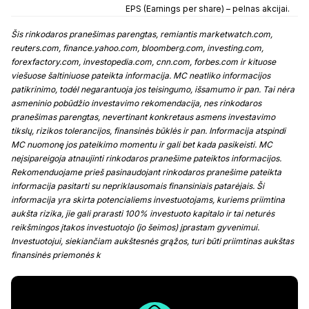
EPS (Earnings per share) – pelnas akcijai.
Šis rinkodaros pranešimas parengtas, remiantis marketwatch.com,
reuters.com, finance.yahoo.com, bloomberg.com, investing.com,
forexfactory.com, investopedia.com, cnn.com, forbes.com ir kituose
viešuose šaltiniuose pateikta informacija. MC neatliko informacijos
patikrinimo, todėl negarantuoja jos teisingumo, išsamumo ir pan. Tai nėra
asmeninio pobūdžio investavimo rekomendacija, nes rinkodaros
pranešimas parengtas, nevertinant konkretaus asmens investavimo
tikslų, rizikos tolerancijos, finansinės būklės ir pan. Informacija atspindi
MC nuomonę jos pateikimo momentu ir gali bet kada pasikeisti. MC
neįsipareigoja atnaujinti rinkodaros pranešime pateiktos informacijos.
Rekomenduojame prieš pasinaudojant rinkodaros pranešime pateikta
informacija pasitarti su nepriklausomais finansiniais patarėjais. Ši
informacija yra skirta potencialiems investuotojams, kuriems priimtina
aukšta rizika, jie gali prarasti 100% investuoto kapitalo ir tai neturės
reikšmingos įtakos investuotojo (jo šeimos) įprastam gyvenimui.
Investuotojui, siekiančiam aukštesnės grąžos, turi būti priimtinas aukštas
finansinės priemonės k