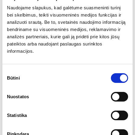
Naudojame slapukus, kad galėtume suasmeninti turinį
11:00 | Euro zonos
bei skelbimus, teikti visuomeninės medijos funkcijas ir
birželio mėn.
50,0
50,0
49,7
analizuoti srautą. Be to, svetainės naudojimo informaciją
paslaugų sektoriaus
bendriname su visuomeninės medijos, reklamavimo ir
PMI
analizės partneriais, kurie gali ją pridėti prie kitos jūsų
pateiktos arba naudojant paslaugas surinktos
Antradienis
informacijos.
11:00 | Vokietijos
birželio mėn. IFO
88,4
88,1
87,5
verslo pasitikėjimo
Sutikimo
indeksas
Būtini
pasirinkimas
Trečiadienis
Nuostatos
17:00 | JAV gegužės
mėn. naujų namų
694
743 tūkst.
Statistika
pardavimai
tūkst.
(sumetinta)
Rinkodara
17:30 | JAV naftos