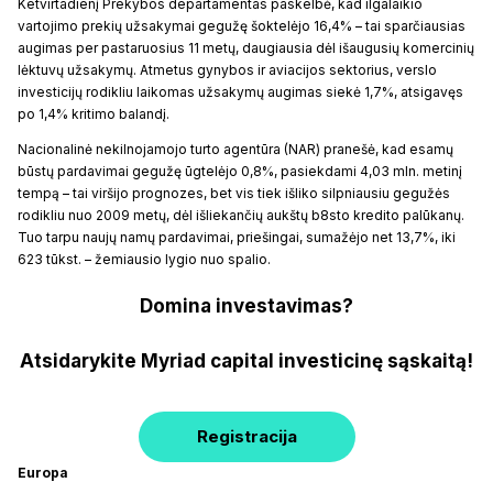
Ketvirtadienį Prekybos departamentas paskelbė, kad ilgalaikio
vartojimo prekių užsakymai gegužę šoktelėjo 16,4% – tai sparčiausias
augimas per pastaruosius 11 metų, daugiausia dėl išaugusių komercinių
lėktuvų užsakymų. Atmetus gynybos ir aviacijos sektorius, verslo
investicijų rodikliu laikomas užsakymų augimas siekė 1,7%, atsigavęs
po 1,4% kritimo balandį.
Nacionalinė nekilnojamojo turto agentūra (NAR) pranešė, kad esamų
būstų pardavimai gegužę ūgtelėjo 0,8%, pasiekdami 4,03 mln. metinį
tempą – tai viršijo prognozes, bet vis tiek išliko silpniausiu gegužės
rodikliu nuo 2009 metų, dėl išliekančių aukštų b8sto kredito palūkanų.
Tuo tarpu naujų namų pardavimai, priešingai, sumažėjo net 13,7%, iki
623 tūkst. – žemiausio lygio nuo spalio.
Domina investavimas?
Atsidarykite Myriad capital investicinę sąskaitą!
Registracija
Europa