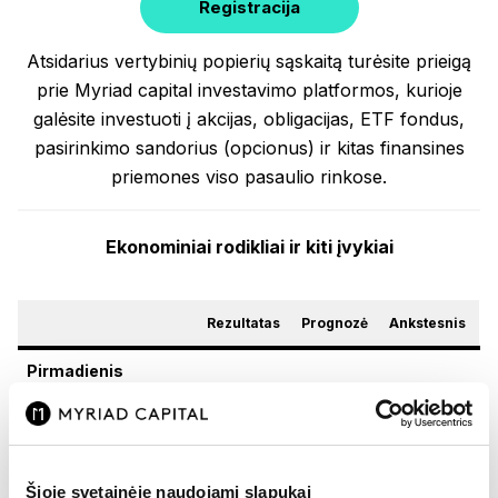
Registracija
Atsidarius vertybinių popierių sąskaitą turėsite prieigą
prie Myriad capital investavimo platformos, kurioje
galėsite investuoti į akcijas, obligacijas, ETF fondus,
pasirinkimo sandorius (opcionus) ir kitas finansines
priemones viso pasaulio rinkose.
Ekonominiai rodikliai ir kiti įvykiai
Rezultatas
Prognozė
Ankstesnis
Pirmadienis
11:00 | Euro zonos
birželio mėn.
49,4
49,6
49,4
gamybos sektoriaus
Šioje svetainėje naudojami slapukai
PMI