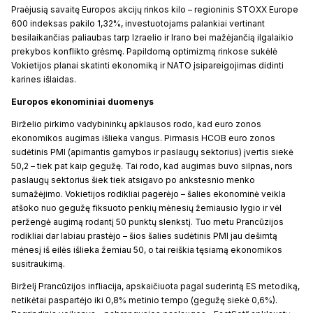
Praėjusią savaitę Europos akcijų rinkos kilo – regioninis STOXX Europe
600 indeksas pakilo 1,32%, investuotojams palankiai vertinant
besilaikančias paliaubas tarp Izraelio ir Irano bei mažėjančią ilgalaikio
prekybos konflikto grėsmę. Papildomą optimizmą rinkose sukėlė
Vokietijos planai skatinti ekonomiką ir NATO įsipareigojimas didinti
karines išlaidas.
Europos ekonominiai duomenys
Birželio pirkimo vadybininkų apklausos rodo, kad euro zonos
ekonomikos augimas išlieka vangus. Pirmasis HCOB euro zonos
sudėtinis PMI (apimantis gamybos ir paslaugų sektorius) įvertis siekė
50,2 – tiek pat kaip gegužę. Tai rodo, kad augimas buvo silpnas, nors
paslaugų sektorius šiek tiek atsigavo po ankstesnio menko
sumažėjimo. Vokietijos rodikliai pagerėjo – šalies ekonominė veikla
atšoko nuo gegužę fiksuoto penkių mėnesių žemiausio lygio ir vėl
peržengė augimą rodantį 50 punktų slenkstį. Tuo metu Prancūzijos
rodikliai dar labiau prastėjo – šios šalies sudėtinis PMI jau dešimtą
mėnesį iš eilės išlieka žemiau 50, o tai reiškia tęsiamą ekonomikos
susitraukimą.
Birželį Prancūzijos infliacija, apskaičiuota pagal suderintą ES metodiką,
netikėtai paspartėjo iki 0,8% metinio tempo (gegužę siekė 0,6%).