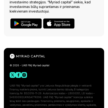
investavimo strategijos. “Myriad capital” siekia, kad
investavimas būtų suprantamas ir prieinamas
kiekvienam investuotojui.
© 2026 - UAB FMĮ Myriad capital
UAB FMĮ “Myriad capital” yra Lietuvos Respublikoje įsteigta ir veikianti
finansų maklerio įmonė, turinti Lietuvos banko išduotą B kategorijos
licenciją Nr.:B3/2016-11-29. Autorizacijos kodas – LB000351, LEI kodas –
5493009I2UKNSA77R396. UAB FMĮ “Myriad capital” licencija suteikia
teisę teikti šias paslaugas: finansinių priemonių saugojimas, apskaita ir
valdymas, pavedimų priėmimas, perdavimas ir vykdymas klientų sąskaita,