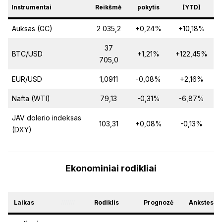
Instrumentai
Reikšmė
pokytis
(YTD)
Auksas (GC)
2 035,2
+0,24%
+10,18%
37
BTC/USD
+1,21%
+122,45%
705,0
EUR/USD
1,0911
-0,08%
+2,16%
Nafta (WTI)
79,13
-0,31%
-6,87%
JAV dolerio indeksas
103,31
+0,08%
-0,13%
(DXY)
Ekonominiai rodikliai
Laikas
///////
Rodiklis
Prognozė
///
Ankstesni