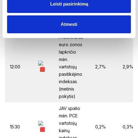
Leisti pasirinkimą
praėjusią
savaitę
Atmesti
Ketvirtadienis
Preliminarus
euro zonos
lapkričio
mėn.
12:00
vartotojų
2,7%
2,9%
pasitikėjimo
indeksas
(metinis
pokytis)
JAV spalio
mėn. PCE
vartotojų
15:30
0,2%
0,3%
kainų
indeksas