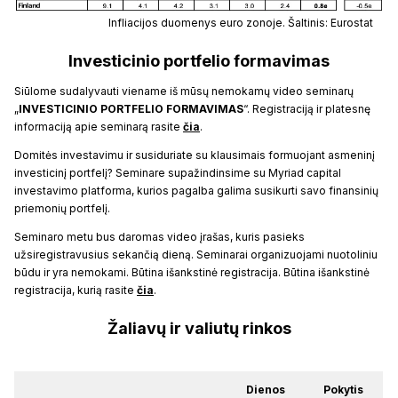
Infliacijos duomenys euro zonoje. Šaltinis: Eurostat
Investicinio portfelio formavimas
Siūlome sudalyvauti viename iš mūsų nemokamų video seminarų
„
INVESTICINIO PORTFELIO FORMAVIMAS
“. Registraciją ir platesnę
informaciją apie seminarą rasite
čia
.
Domitės investavimu ir susiduriate su klausimais formuojant asmeninį
investicinį portfelį? Seminare supažindinsime su Myriad capital
investavimo platforma, kurios pagalba galima susikurti savo finansinių
priemonių portfelį.
Seminaro metu bus daromas video įrašas, kuris pasieks
užsiregistravusius sekančią dieną. Seminarai organizuojami nuotoliniu
būdu ir yra nemokami. Būtina išankstinė registracija. Būtina išankstinė
registracija, kurią rasite
čia
.
Žaliavų ir valiutų rinkos
Dienos
Pokytis