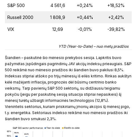
S&P 500
4 561,6
+0,24%
+18,52%
Russell 2000
1 808,9
+0,44%
+2,42%
VIX
12,69
-0,01%
-39,82%
YTD (Year-to-Date) – nuo metų pradžios
Šiandien – paskutinė šio mėnesio prekybos sesija. Lapkritis buvo
pažymėtas įspūdingais pagrindinių JAV akcijų indeksų prieaugiais. S&P
500 reikšmė nuo mėnesio pradžios iki šiandien buvo pakilusi 8,5%.
Indeksas stipriai atšoko po trijų mėnesių iš eilės kritimo. Rinkas aukštyn
kėlė mažėjanti infliacija, prognozės dėl būsimų centrinio banko
veiksmų. Tarp pavienių S&P 500 sektorių, su didžiausiu teigiamu
pokyčiu (jeigu per paskutinę sesiją situacija stipriai nepasikeis) šį
mėnesį turėtų užbaigti informacinės technologijos (12,8%).
Vienintelis
sektorius, kuriam priskiriamų įmonių akcijos šį mėnesį pigo,
t.y. energetika. Sektoriaus indekso reikšmė nuo mėnesio pradžios iki
šiandien buvo smukusi 2,3%.