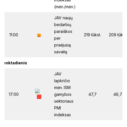
(mėn./mėn.)
JAV naujų
bedarbių
paraiškos
11:00
219 tūkst.
209 tūkst.
per
praėjusią
savaitę
Penktadienis
JAV
lapkričio
mėn. ISM
17:00
gamybos
47,7
46,7
sektoriaus
PMI
indeksas