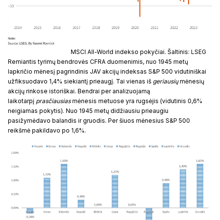
MSCI All-World indekso pokyčiai. Šaltinis: LSEG
Remiantis tyrimų bendrovės CFRA duomenimis, nuo 1945 metų
lapkričio mėnesį pagrindinis JAV akcijų indeksas S&P 500 vidutiniškai
užfiksuodavo 1,4% siekiantį prieaugį. Tai vienas iš
geriausių
mėnesių
akcijų rinkose istoriškai. Bendrai per analizuojamą
laikotarpį
prasčiausias
mėnesis metuose yra rugsėjis (vidutinis 0,6%
neigiamas pokytis). Nuo 1945 metų didžiausiu prieaugiu
pasižymėdavo balandis ir gruodis. Per šiuos mėnesius S&P 500
reikšmė pakildavo po 1,6%.