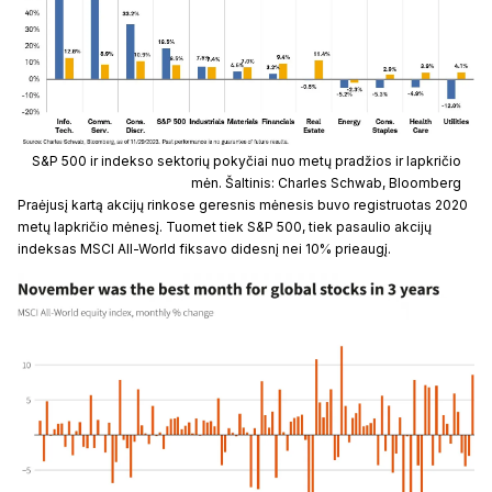
S&P 500 ir indekso sektorių pokyčiai nuo metų pradžios ir lapkričio
mėn. Šaltinis: Charles Schwab, Bloomberg
Praėjusį kartą akcijų rinkose geresnis mėnesis buvo registruotas 2020
metų lapkričio mėnesį. Tuomet tiek S&P 500, tiek pasaulio akcijų
indeksas MSCI All-World fiksavo didesnį nei 10% prieaugį.