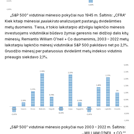
„S&P 500” vidutiniai mėnesio pokyčiai nuo 1945 m. Šaltinis: „CFRA“
Kiek kitaip mėnesiai
pasiskirsto
analizuojant pastarųjų dvidešimties
metų duomenis. Tiesa, ir tokio laikotarpio atžvilgiu lapkričio mėnesis
investuojams vidutiniškai būdavo žymiai geresnis nei didžioji dalis kitų
mėnesių. Remiantis William O’neil + Co duomenimis, 2003 – 2022 metų
laikotarpiu lapkričio mėnesį vidutiniškai S&P 500 pakildavo net po 2,1%.
Gruodžio mėnesį per pataruosius dvidešimt metų indekso vidutinis
prieaugis siekdavo 2,1%.
„S&P 500” vidutiniai mėnesio pokyčiai nuo 2003 – 2022 m. Šaltinis:
„„WILLIAM O’NEIL + CO.““