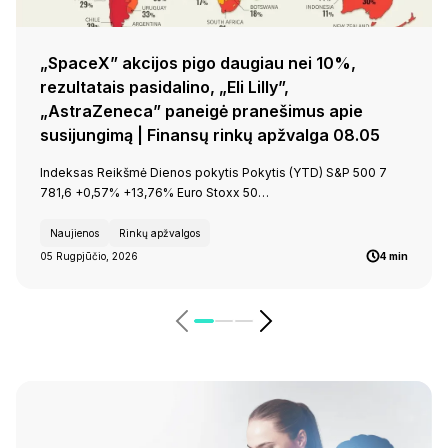
„SpaceX” akcijos pigo daugiau nei 10%,
rezultatais pasidalino, „Eli Lilly”,
„AstraZeneca” paneigė pranešimus apie
susijungimą | Finansų rinkų apžvalga 08.05
Indeksas Reikšmė Dienos pokytis Pokytis (YTD) S&P 500 7
781,6 +0,57% +13,76% Euro Stoxx 50…
Naujienos
Rinkų apžvalgos
05 Rugpjūčio, 2026
4 min