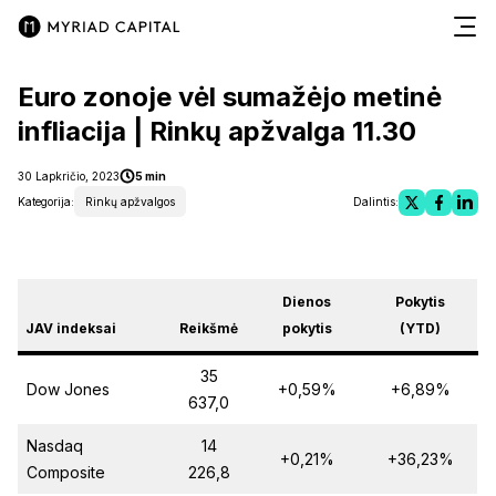
Euro zonoje vėl sumažėjo metinė
infliacija | Rinkų apžvalga 11.30
30 Lapkričio, 2023
5 min
Kategorija:
Rinkų apžvalgos
Dalintis:
Dienos
Pokytis
JAV indeksai
Reikšmė
pokytis
(YTD)
35
Dow Jones
+0,59%
+6,89%
637,0
Nasdaq
14
+0,21%
+36,23%
Composite
226,8