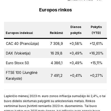
Europos rinkos
Dienos
Pokytis
Europos indeksai
Reikšmė
pokytis
(YTD)
CAC 40 (Prancūzija)
7 308,9
+0,58%
+12,61%
DAX (Vokietija)
16 29,8
+0,49%
+16,20%
Euro Stoxx 50
4 386,1
+0,49%
+15,11%
FTSE 100 (Jungtinė
7 491,2
+0,41%
+0,27%
Karalystė)
Lapkričio mėnesį 2023 m. euro zonos infliacija sumažėjo iki 2,4%, o tai
buvo didelis skirtumas palyginti su ankstesniais metais. Rinkos
vertinimai buvo įtvirtinti remiantis 2023 m. duomenimis. Tai buvo
pirmas kartas nuo 2021 metų liepos, kai infliacija euro zonoje buvo