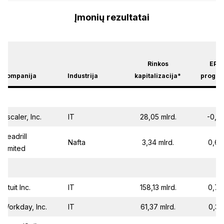
Įmonių rezultatai
Rinkos
EPS
Kompanija
Industrija
kapitalizacija*
progno
Zscaler, Inc.
IT
28,05 mlrd.
-0,2
Seadrill
Nafta
3,34 mlrd.
0,67
Limited
Intuit Inc.
IT
158,13 mlrd.
0,70
Workday, Inc.
IT
61,37 mlrd.
0,32