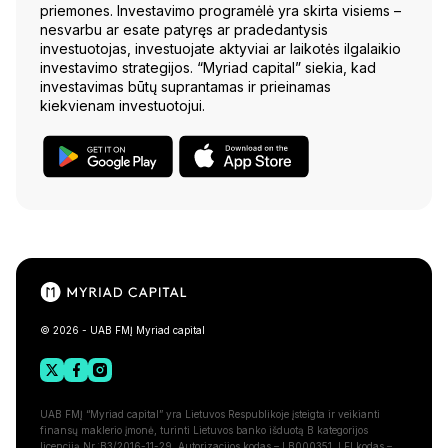
priemones. Investavimo programėlė yra skirta visiems –
nesvarbu ar esate patyręs ar pradedantysis
investuotojas, investuojate aktyviai ar laikotės ilgalaikio
investavimo strategijos. “Myriad capital” siekia, kad
investavimas būtų suprantamas ir prieinamas
kiekvienam investuotojui.
© 2026 - UAB FMĮ Myriad capital
UAB FMĮ “Myriad capital” yra Lietuvos Respublikoje įsteigta ir veikianti
finansų maklerio įmonė, turinti Lietuvos banko išduotą B kategorijos
licenciją Nr.:B3/2016-11-29. Autorizacijos kodas – LB000351, LEI kodas –