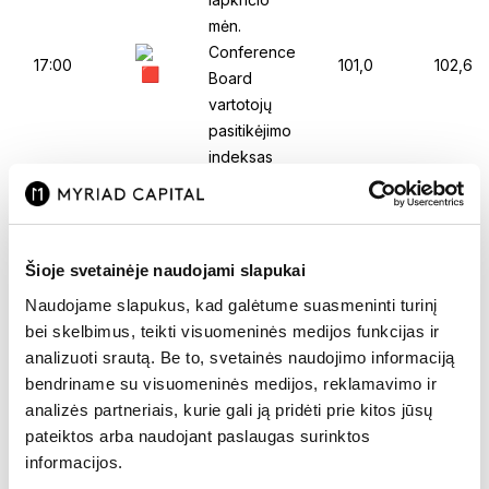
mėn.
Conference
17:00
101,0
102,6
Board
vartotojų
pasitikėjimo
indeksas
Trečiadienis
//
N.
Zelandijos
Šioje svetainėje naudojami slapukai
centrinio
Naudojame slapukus, kad galėtume suasmeninti turinį
03:00
banko
5,50%
5,50%
bei skelbimus, teikti visuomeninės medijos funkcijas ir
sprendimas
analizuoti srautą. Be to, svetainės naudojimo informaciją
dėl
bendriname su visuomeninės medijos, reklamavimo ir
palūkanų
analizės partneriais, kurie gali ją pridėti prie kitos jūsų
pateiktos arba naudojant paslaugas surinktos
Preliminarus
informacijos.
Vokietijos