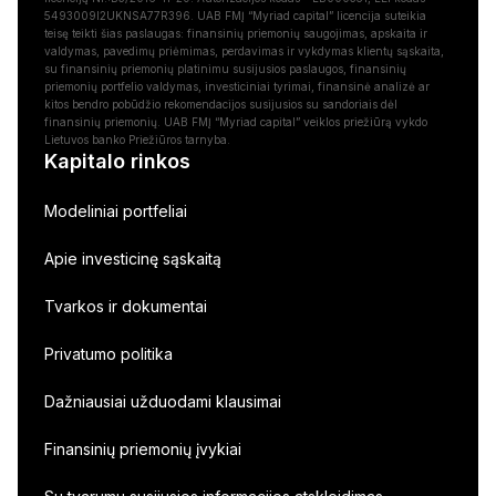
5493009I2UKNSA77R396. UAB FMĮ “Myriad capital” licencija suteikia
teisę teikti šias paslaugas: finansinių priemonių saugojimas, apskaita ir
valdymas, pavedimų priėmimas, perdavimas ir vykdymas klientų sąskaita,
su finansinių priemonių platinimu susijusios paslaugos, finansinių
priemonių portfelio valdymas, investiciniai tyrimai, finansinė analizė ar
kitos bendro pobūdžio rekomendacijos susijusios su sandoriais dėl
finansinių priemonių. UAB FMĮ “Myriad capital” veiklos priežiūrą vykdo
Lietuvos banko Priežiūros tarnyba.
Kapitalo rinkos
Modeliniai portfeliai
Apie investicinę sąskaitą
Tvarkos ir dokumentai
Privatumo politika
Dažniausiai užduodami klausimai
Finansinių priemonių įvykiai