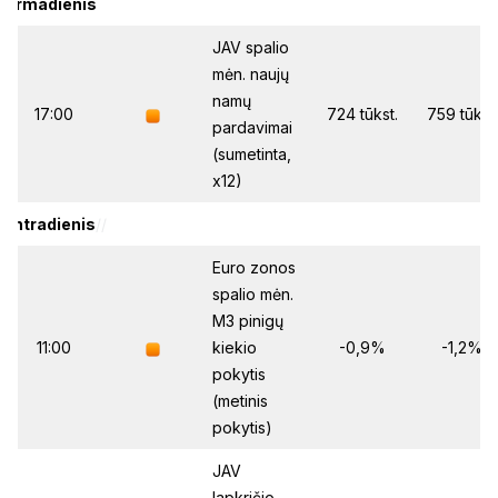
Pirmadienis
//
JAV spalio
mėn. naujų
namų
17:00
724 tūkst.
759 tūkst.
pardavimai
(sumetinta,
x12)
Antradienis
//
Euro zonos
spalio mėn.
M3 pinigų
11:00
kiekio
-0,9%
-1,2%
pokytis
(metinis
pokytis)
JAV
lapkričio