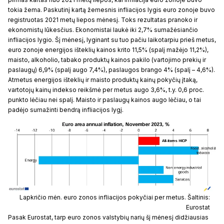
tokia žema. Paskutinį kartą žemesnis infliacijos lygis euro zonoje buvo
registruotas 2021 metų liepos mėnesį. Toks rezultatas pranoko ir
ekonomistų lūkesčius. Ekonomistai laukė iki 2,7% sumažėsiančio
infliacijos lygio. Šį mėnesį, lyginant su tuo pačiu laikotarpiu prieš metus,
euro zonoje energijos išteklių kainos krito 11,5% (spalį mažėjo 11,2%),
maisto, alkoholio, tabako produktų kainos pakilo (vartojimo prekių ir
paslaugų) 6,9% (spalį augo 7,4%), paslaugos brango 4% (spalį – 4,6%).
Atmetus energijos išteklių ir maisto produktų kainų pokyčių įtaką,
vartotojų kainų indekso reikšmė per metus augo 3,6%, t.y. 0,6 proc.
punkto lėčiau nei spalį. Maisto ir paslaugų kainos augo lėčiau, o tai
padėjo sumažinti bendrą infliacijos lygį.
Lapkričio mėn. euro zonos infliacijos pokyčiai per metus. Šaltinis:
Eurostat
Pasak Eurostat, tarp euro zonos valstybių narių šį mėnesį didžiausias