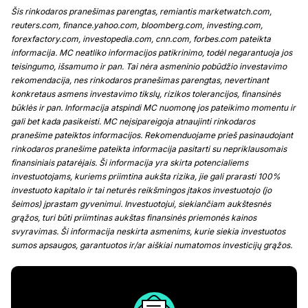
Šis rinkodaros pranešimas parengtas, remiantis marketwatch.com,
reuters.com, finance.yahoo.com, bloomberg.com, investing.com,
forexfactory.com, investopedia.com, cnn.com, forbes.com pateikta
informacija. MC neatliko informacijos patikrinimo, todėl negarantuoja jos
teisingumo, išsamumo ir pan. Tai nėra asmeninio pobūdžio investavimo
rekomendacija, nes rinkodaros pranešimas parengtas, nevertinant
konkretaus asmens investavimo tikslų, rizikos tolerancijos, finansinės
būklės ir pan. Informacija atspindi MC nuomonę jos pateikimo momentu ir
gali bet kada pasikeisti. MC neįsipareigoja atnaujinti rinkodaros
pranešime pateiktos informacijos. Rekomenduojame prieš pasinaudojant
rinkodaros pranešime pateikta informacija pasitarti su nepriklausomais
finansiniais patarėjais. Ši informacija yra skirta potencialiems
investuotojams, kuriems priimtina aukšta rizika, jie gali prarasti 100%
investuoto kapitalo ir tai neturės reikšmingos įtakos investuotojo (jo
šeimos) įprastam gyvenimui. Investuotojui, siekiančiam aukštesnės
grąžos, turi būti priimtinas aukštas finansinės priemonės kainos
svyravimas. Ši informacija neskirta asmenims, kurie siekia investuotos
sumos apsaugos, garantuotos ir/ar aiškiai numatomos investicijų grąžos.