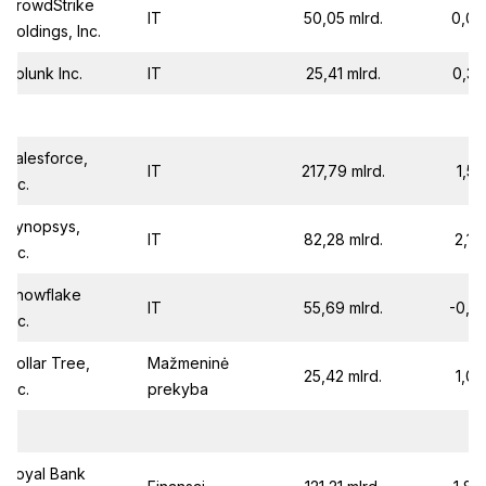
CrowdStrike
IT
50,05 mlrd.
0,09
Holdings, Inc.
Splunk Inc.
IT
25,41 mlrd.
0,30
Salesforce,
IT
217,79 mlrd.
1,51
Inc.
Synopsys,
IT
82,28 mlrd.
2,19
Inc.
Snowflake
IT
55,69 mlrd.
-0,3
Inc.
Dollar Tree,
Mažmeninė
25,42 mlrd.
1,01
Inc.
prekyba
Royal Bank