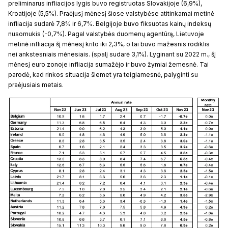
preliminarus infliacijos lygis buvo registruotas Slovakijoje (6,9%),
Kroatijoje (5,5%). Praėjusį mėnesį šiose valstybėse atitinkamai metinė
infliacija sudarė 7,8% ir 6,7%. Belgijoje buvo fiksuotas kainų indeksų
nusomukis (-0,7%). Pagal valstybės duomenų agentūrą, Lietuvoje
metinė infliacija šį mėnesį krito iki 2,3%, o tai buvo mažesnis rodiklis
nei ankstesniais mėnesiais. (spalį sudarė 3,1%). Lyginant su 2022 m., šį
mėnesį euro zonoje infliacija sumažėjo ir buvo žymiai žemesnė. Tai
parodė, kad rinkos situacija šiemet yra teigiamesnė, palyginti su
praėjusiais metais.