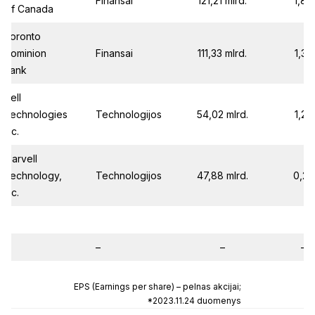
Finansai
121,21 mlrd.
1,88
Of Canada
Toronto
Dominion
Finansai
111,33 mlrd.
1,39
Bank
Dell
Technologies
Technologijos
54,02 mlrd.
1,23
Inc.
Marvell
Technology,
Technologijos
47,88 mlrd.
0,24
Inc.
–
–
–
–
EPS (Earnings per share) – pelnas akcijai;
*2023.11.24 duomenys